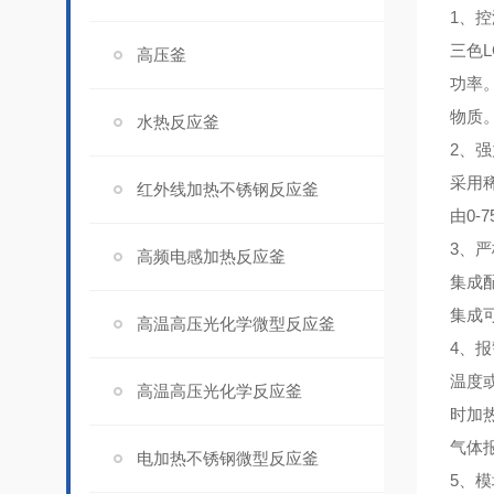
1、
控
三色
高压釜
功率
物质
水热反应釜
2、
强
采用
红外线加热不锈钢反应釜
由0-
3、
严
高频电感加热反应釜
集成
集成
高温高压光化学微型反应釜
4、
报
温度
高温高压光化学反应釜
时加
气体
电加热不锈钢微型反应釜
5、
模