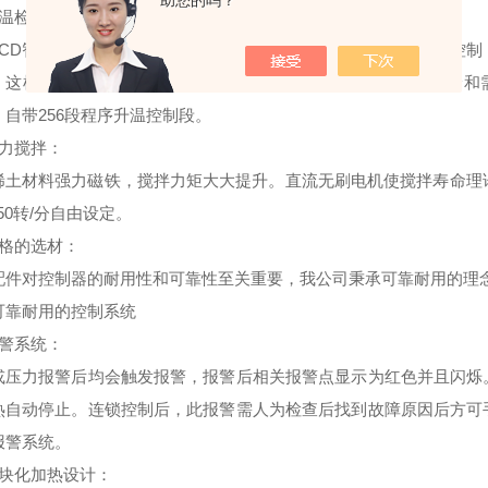
助您的吗？
温检测
：
LCD智能控制仪可以同时检测釜内温度和釜壁温度。并进行连锁控
。这样有效防止了温度过冲，非常适合反应温度低于180度的实验
。自带256段程序升温控制段。
力搅拌
：
稀土材料强力磁铁，搅拌力矩大大提升。直流无刷电机使搅拌寿命理
750转/分自由设定。
格的选材
：
配件对控制器的耐用性和可靠性至关重要，我公司秉承可靠耐用的理
可靠耐用的控制系统
警系统
：
或压力报警后均会触发报警，报警后相关报警点显示为红色并且闪烁
热自动停止。连锁控制后，此报警需人为检查后找到故障原因后方可
报警系统。
块化加热设计
：