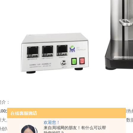
简介：
00
北京鼎创电加热不锈钢微型小型釜
特点，固定釜头，釜体及加热
矩大。控制器可以实现对反应釜的加热、冷却、搅拌、程序编程、数
欢迎您！
来自局域网的朋友！有什么可以帮
鼎创WZ系列控制器特点
：