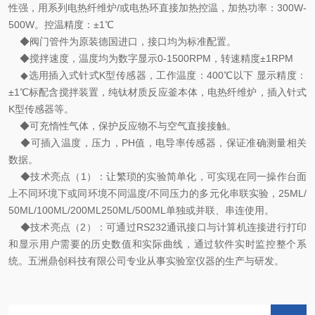
性强，用系列电热纤维炉/或电热环直接加热控温，加热功率：300W-
500W。控温精度：±1℃
◆阀门管件为原装德国进口，接口均为标准配置。
◆搅拌速度，温度均为数字显示0-1500RPM，转速精度±1RPM
◆选用插入式针式K型传感器，工作温度：400℃以下 显示精度：
±1℃标配含搅拌装置，纯钛材质反应釜本体，电热纤维炉，插入针式
K型传感器等。
◆可充惰性气体，保护反应物不与空气直接接触。
◆可插入温度，压力，PH值，电导率传感器，保证准确测量相关
数据。
◆技术亮点（1）：让繁琐的实验简单化，可实现在同一操作台面
上不同环境下或同环境不同温度/不同压力的多元化串联实验，25ML/
50ML/100ML/200ML250ML/500ML单独或并联、串连使用。
◆技术亮点（2）：可通过RS232通讯接口与计算机连接进行打印
和显示用户需要的历史数值和实际曲线，通过软件实时监控整个系
统。五洲鼎创科技有限公司专业从事实验室仪器的生产与研发。