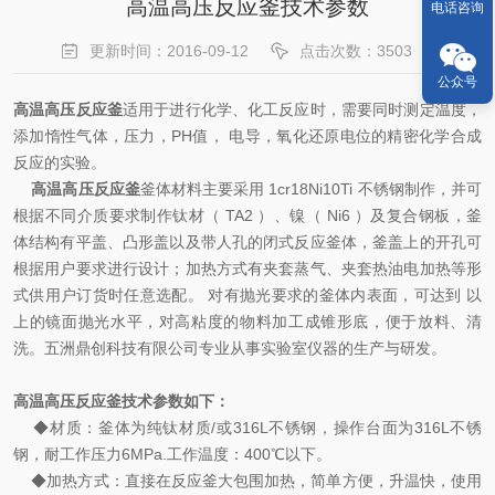
高温高压反应釜技术参数
电话咨询
更新时间：2016-09-12
点击次数：3503
公众号
高温高压反应釜
适用于进行化学、化工反应时，需要同时测定温度，
添加惰性气体，压力，PH值， 电导，氧化还原电位的精密化学合成
反应的实验。
高温高压反应釜
釜体材料主要采用 1cr18Ni10Ti 不锈钢制作，并可
根据不同介质要求制作钛材（ TA2 ）、镍（ Ni6 ）及复合钢板，釜
体结构有平盖、凸形盖以及带人孔的闭式反应釜体，釜盖上的开孔可
根据用户要求进行设计；加热方式有夹套蒸气、夹套热油电加热等形
式供用户订货时任意选配。 对有抛光要求的釜体内表面，可达到 以
上的镜面抛光水平，对高粘度的物料加工成锥形底，便于放料、清
洗。五洲鼎创科技有限公司专业从事实验室仪器的生产与研发。
高温高压反应釜技术参数如下：
◆材质：釜体为纯钛材质/或316L不锈钢，操作台面为316L不锈
钢，耐工作压力6MPa.工作温度：400℃以下。
◆加热方式：直接在反应釜大包围加热，简单方便，升温快，使用