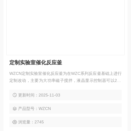
定制实验室催化反应釜
WZCN定制实验室催化反应釜为在WZC系列反应釜基础上进行
定制改动，主要为大功率磁子搅拌，液晶显示控制器可以256
段程序控温，釜内和釜壁双温控，加热功率0%-100%自行可调
节。全不锈钢和铝合金氧化耐腐蚀机身。高压反应釜主要应用
更新时间：2025-11-03
于化工和材料研究中需要搅拌的实验，可以配备压力表、进气
阀、放气阀、探底管、热电偶及过程进样口等。
产品型号：WZCN
浏览量：2745