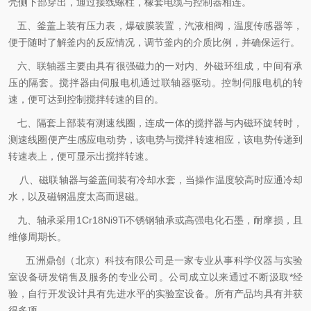
壳侧下部穿出，通过接线螺柱，橡套电缆与控制器相连。
五、釜盖上装有压力表，爆破膜装置，汽液相阀，温度传感器等，
便于随时了解釜内的反应情况，调节釜内的介质比例，并确保运行。
六、联轴器主要由具有很强磁力的一对内、外磁环组成，中间有承
压的隔套。搅拌器由伺服电机通过联轴器驱动。控制伺服电机的转
速，便可达到控制搅拌转速的目的。
七、隔套上部装有测速线圈，连成一体的搅拌器与内磁环旋转时，
测速线圈便产生感应电动势，该电势与搅拌转速相应，该电势传递到
转速表上，便可显示出搅拌转速。
八、磁联轴器与釜盖间装有冷却水套，当操作温度较高时应通冷却
水，以及磁钢温度太高而退磁。
九、轴承采用
1Cr18Ni9Ti
不锈钢轴承或高强电化石墨，耐摩损，且
维修周期长。
五洲鼎创（北京）科技有限公司是一家专业从事科学仪器与实验
室设备研发销售及服务的专业公司。公司成立以来通过不断汲取*经
验，自行开发设计具有先进水平的实验室设备。所有产品均具有并获
得多项。