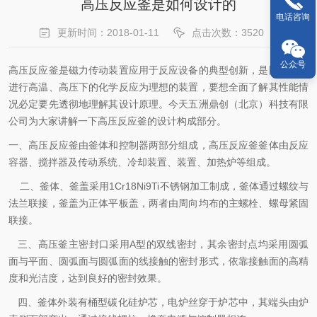
高压反应釜是如何设计的
电话咨询
更新时间：2018-01-11
点击次数：3520
公众号
高压反应釜是磁力传动装置应用于反应设备的典型创新，是国内目前
进行高温、高压下的化学反应为理想的装置，要想全面了解其性能情
况必定要先透彻地理解其设计原理。今天五洲鼎创（北京）科技有限
公司为大家讲解一下高压反应釜的设计构成部分。
一、高压反应釜由釜体和控制器两部分组成，高压反应釜釜体由反应
容器、搅拌器及传动系统、冷却装置、装置、加热炉等组成。
二、釜体、釜盖采用
1Cr18Ni9Ti
不锈钢加工制成，釜体通过螺纹与
法兰联接，釜盖为正体平板盖，两者由周向均布的主螺栓、螺母紧固
联接。
三、高压釜主密封口采用
A
型的双线密封，其余密封点均采用圆弧
面与平面、圆弧面与圆弧面的线接触的密封形式，依靠接触面的高精
度和光洁度，达到良好的密封效果。
四、釜体外装有桶型碳化硅炉芯，电炉丝穿于炉芯中，其端头由炉