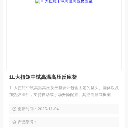
1L大扭矩中试高温高压反应釜
1L大扭矩中试高温高压反应釜设计包含固定的釜头、釜体以及
加热炉组件，支持自动或手动升降配置。其控制器或框架等关
键部件可选用不锈钢或高性能航空铝合金材料制成。此设备能
够应对更高的温度和压力条件，并能装配更大扭矩的搅拌装
更新时间：2025-11-04
置，同时还具备灵活的扩展性能。
产品型号：