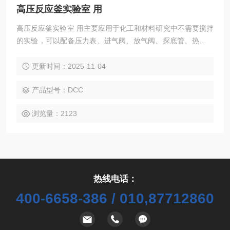
高压反应釜实验室 用
高压反应釜实验室 用主要应用于化工和材料研究中不需要搅拌
的实验，可以配备压力表、进气阀、放气阀、探底管、热电偶
及过程进样口等。我公司反应釜采用半月抱环式快速开启紧固
结构。与传统机构相比，每次试验需要打开釜时，只需将螺丝
更新时间：2025-11-04
拧松1圈左右即可轻松将抱环从侧边取下，快速打开反应釜。
上紧过程也同样简单省力。且每个抱环螺栓压力作用于下部的
产品型号：DCC
垫环上，垫环再压紧釜头，使螺栓的力量能够均匀分配
浏览量：2123
热线电话：
400-6658-386 / 010,87712860