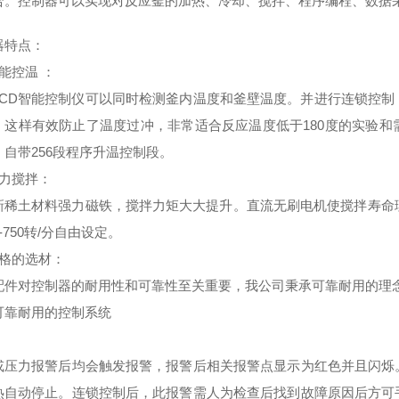
合。控制器可以实现对反应釜的加热、冷却、搅拌、程序编程、数据
器特点
：
能控温
：
LCD智能控制仪可以同时检测釜内温度和釜壁温度。并进行连锁控
。这样有效防止了温度过冲，非常适合反应温度低于180度的实验
。自带256段程序升温控制段。
力搅拌
：
新稀土材料强力磁铁，搅拌力矩大大提升。直流无刷电机使搅拌寿命
-750转/分自由设定。
格的选材
：
配件对控制器的耐用性和可靠性至关重要，我公司秉承可靠耐用的理
可靠耐用的控制系统
或压力报警后均会触发报警，报警后相关报警点显示为红色并且闪烁
热自动停止。连锁控制后，此报警需人为检查后找到故障原因后方可