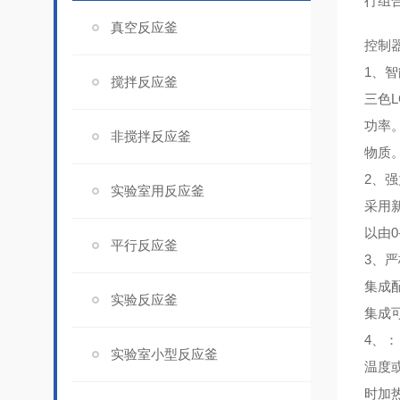
行组
真空反应釜
控制
1、
智
搅拌反应釜
三色
功率
非搅拌反应釜
物质
2、
强
实验室用反应釜
采用
以由0
平行反应釜
3、
严
集成
实验反应釜
集成
4、
：
实验室小型反应釜
温度
时加