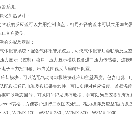
报警系统。
块化加热设计
：
的容积的反应釜可以共用控制底盘，相同外径的釜体可以共用加热
防止客户烫伤。
活的选配及定制
：
气体报警系统：配备气体报警系统后，可燃气体报警后会联动反应釜
压力显示（控制）模块：压力显示模块包含进口压力传感器、连接
及电子压力控制器。压力范围视反应釜耐压配置。
、冷却模块：可以选配气动冷却模块快速冷却釜壁温度。包含电缆、
选配数据通讯电缆及数据采集软件。可以实现对反应温度、釜壁温度
数据可以动态回放，可以同时记录所有数据，并可以为反应釜配套系
excel表格，方便客户进行二次图表处理。磁力搅拌反应釜/磁力反应
-50，WZMX-100，WZMX-250，WZMX-500，WZMX-1000