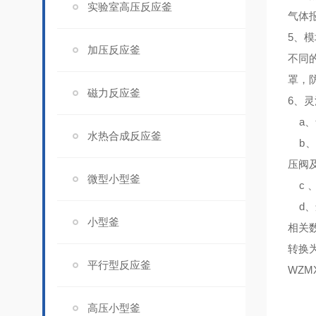
实验室高压反应釜
气体
5、
模
加压反应釜
不同
罩，
磁力反应釜
6、
灵
a、
水热合成反应釜
b、
压阀
微型小型釜
c 
d、
小型釜
相关
转换为
平行型反应釜
WZMX
高压小型釜