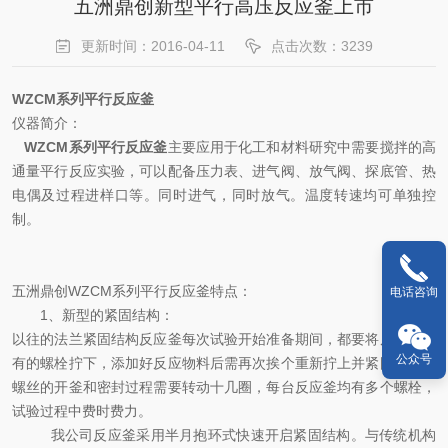
五洲鼎创新型平行高压反应釜上市
更新时间：2016-04-11
点击次数：3239
WZCM系列平行反应釜
仪器简介
：
WZCM系列平行反应釜
主要应用于化工和材料研究中需要搅拌的高
通量平行反应实验，可以配备压力表、进气阀、放气阀、探底管、热
电偶及过程进样口等。同时进气，同时放气。温度转速均可单独控
制。
五洲鼎创WZCM系列平行反应釜特点
：
电话咨询
1、新型的紧固结构：
以往的法兰紧固结构反应釜每次试验开始准备期间，都要将反应釜所
公众号
有的螺栓拧下，添加好反应物料后需再次挨个重新拧上并紧固。单棵
螺丝的开釜和密封过程需要转动十几圈，每台反应釜均有多个螺栓，
试验过程中费时费力。
我公司反应釜采用半月抱环式快速开启紧固结构。与传统机构