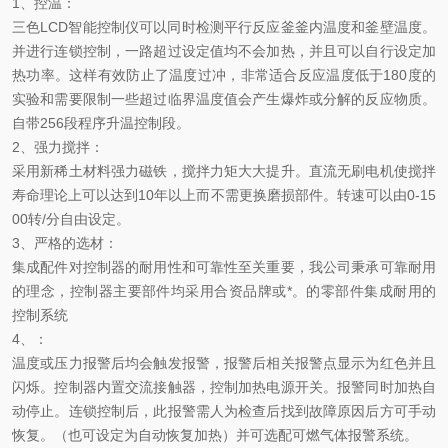
1、
控温
：
三色LCD智能控制仪可以同时检测平行反应釜釜内温度和釜壁温度。
并进行连锁控制，一路超过设定值均不会加热，并且可以自行设定加
热功率。这样有效防止了温度过冲，非常适合反应温度低于180度的
实验和需要限制一些超过临界温度值会产生爆炸或分解的反应物质。
自带256段程序升温控制段。
2、
强力搅拌
：
采用新稀土材料强力磁铁，搅拌力矩大大提升。直流无刷电机使搅拌
寿命理论上可以达到10年以上而不需更换磨损部件。转速可以由0-15
00转/分自由设定。
3、
严格的选材
：
集成配件对控制器的耐用性和可靠性至关重要，我公司秉承可靠耐用
的理念，控制器主要部件均采用合资品牌或*。的零部件集成耐用的
控制系统
4、
：
温度或压力报警后均会触发报警，报警后相关报警点显示为红色并且
闪烁。控制器内置交流接触器，控制加热电源开关。报警同时加热自
动停止。连锁控制后，此报警需人为检查后找到故障原因后方可手动
恢复。（也可设定为自动恢复加热）并可选配可燃气体报警系统。