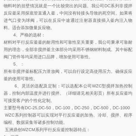
物料时的挂壁情况就是一个比较突出的问题。我公司DC系列非搅拌
反应釜采用探底管直通入釜，中间没有转接头导致的死空间。如果将
进气口变为球阀，可以在反应中途通过注射器直接插入釜内注入物
料。适合添加微量反应物。
4、
严格的选材
：
材料对平行反应釜釜的耐用性和可靠性至关重要，我公司秉承可靠耐
用的理念，全部非搅拌釜主体部分均采用不锈钢材料制成。其中标配
阀门管件等均采用进口品牌，增加使用可靠性。
5、
：
所有非搅拌釜标配压力泄放阀，可以自行设定高使用压力。确保反应
釜的使用可靠性。
6、
灵活的选配及定制
：可以选配本公司WZC型搅拌加热控制
器，控制内部温度并进行搅拌。（详细请见相关彩页）所有反应釜均
可接受客户的个性化定制。
主要型号有DC-25,DC-50，DC-100，DC-250，DC-500，DC-1000
WZC系列控制器可以实现对平行反应釜的加热、冷却、搅拌、程序
编程、数据采集等诸多控制功能。
五洲鼎创WZCM系列平行反应釜控制器特点
：