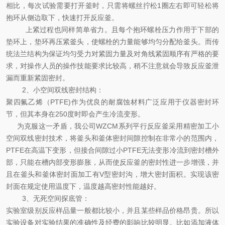
相比，每次试验需要打开釜时，只需将螺丝拧松1圈左右即可轻松将
抱环从侧边取下，快速打开反应釜。
上紧过程也同样简单省力。且每个抱环螺栓压力作用于下部的
垫环上，垫环再压紧釜头，使螺栓的力量能够均匀分配给釜头。而传
统法兰结构为保证均匀受力对紧固力量及对角线紧固顺序有严格的要
求，对操作人员的操作技能要求比较高，稍不注意就会导致反应釜泄
漏而重新紧固密封。
2、
小空间双线密封结构
：
聚四氟乙烯（PTFE)作为优良的耐腐蚀材料广泛应用于仪器密封环
节，但其本身在250度时即会产生冷流变形。
为克服这一矛盾，我公司WZCM系列平行反应釜采用精密加工小
空间双线密封技术，将釜头和釜体密封间隙控制在非常小的范围内，
PTFE在高温下变形，但接合间隙过小PTFE无法变形冷流到密封槽外
部，只能在槽内部变形膨胀，从而使反应釜的密封性进一步增强，并
且在釜头和釜体密封面加工有V型密封沟，增大密封面积。实现该密
封面在规定使用温度下，温度越高密封性能越好。
3、
无死空间探底管
：
实验室级别反应样品量一般都比较小，并且某些样品价格昂贵。所以
实验设备对实验结果的准确性及经费的影响比较明显。比如添加液体