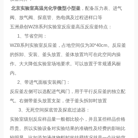
北京实验室
高温光化学微型小型釜
，配备压力表、进气
阀、放气阀、探底管、热电偶及过程进样口等
五洲鼎创WZB系列
实验室反应釜高压反应釜
特点
：
1、
节省空间
：
WZB系列实验室反应釜，占地空间仅为30*40cm。反应釜
的拆卸、安装、釜头放置、釜体放置均可在此空间内操
作。大大降低实验室场地要求。可以放置于常规通风橱
内。
2、
带进气面板安装阀门
：
反应釜左侧可以选配进气阀门，用于平行反应釜的独立配
气。右侧带釜头放置支架，便于釜头拆卸时放置
3、
无死空间探底管及探底过滤器
：
实验室级别反应样品量一般都比较小，并且某些样品价格
昂贵。所以实验设备对实验结果的准确性及经费的影响比
较明显。比如添加液体物料时的挂壁情况就是一个比较突