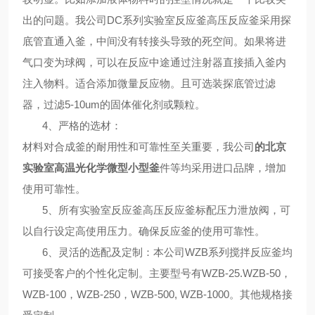
出的问题。我公司DC系列
实验室反应釜高压反应釜
采用探
底管直通入釜，中间没有转接头导致的死空间。如果将进
气口变为球阀，可以在反应中途通过注射器直接插入釜内
注入物料。适合添加微量反应物。且可选装探底管过滤
器，过滤5-10um的固体催化剂或颗粒。
4、
严格的选材
：
材料对合成釜的耐用性和可靠性至关重要，我公司
的北京
实验室
高温光化学微型小型釜
件等均采用进口品牌，增加
使用可靠性。
5、
所有
实验室反应釜高压反应釜
标配压力泄放阀，可
以自行设定高使用压力。确保反应釜的使用可靠性。
6、
灵活的选配及定制
：本公司WZB系列搅拌反应釜均
可接受客户的个性化定制。主要型号有WZB-25.
WZB
-50，
WZB
-100，
WZB
-250，
WZB
-500,
WZB
-1000。其他规格接