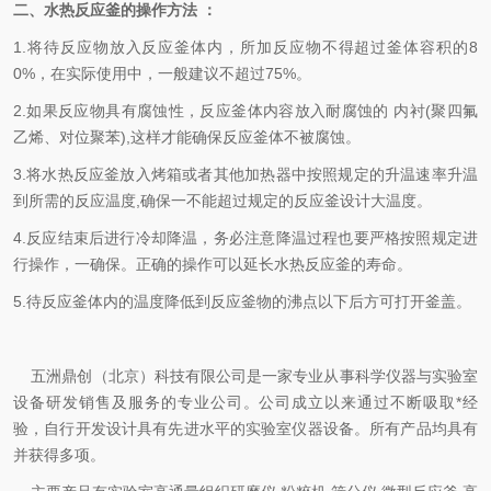
二、
水热反应釜的操作方法
：
1.将待反应物放入反应釜体内，所加反应物不得超过釜体容积的8
0%，在实际使用中，一般建议不超过75%。
2.如果反应物具有腐蚀性，反应釜体内容放入耐腐蚀的 内衬(聚四氟
乙烯
、
对位聚苯),这样才能确保反应釜体不被腐蚀。
3.将水热反应釜放入烤箱或者其他加热器中按照规定的升温速率升温
到所需的反应温度,确保一不能超过规定的反应釜设计大温度。
4.反应结束后进行冷却降温，务必注意降温过程也要严格按照规定进
行操作，一确保。正确的操作可以延长水热反应釜的寿命。
5.待反应釜体内的温度降低到反应釜物的沸点以下后
方可打开
釜
盖。
五洲鼎创（北京）科技有限公司是一家专业从事科学仪器与实验室
设备研发销售及服务
的专业公司。公司成立以来通过不断吸取*经
验，自行开发设计具有先进水平的实
验室仪器设备。所有产品均具有
并获得多项。