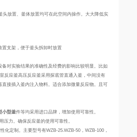
装、釜头放置、釜体放置均可在此空间内操作。大大降低实
放置支架，便于釜头拆卸时放置
设备对实验结果的准确性及经费的影响比较明显。比如
室反应釜高压反应釜
采用探底管直通入釜，中间没有
器直接插入釜内注入物料。适合添加微量反应物。且可
型小型釜
件等均采用进口品牌，增加使用可靠性。
用压力。确保反应釜的使用可靠性。
化定制。主要型号有WZB-25.
WZB
-50，
WZB
-100，