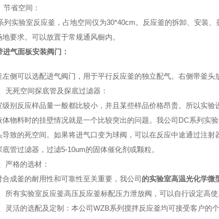
、
节省空间
：
B系列实验室反应釜，占地空间仅为30*40cm。反应釜的拆卸、安
场地要求。可以放置于常规通风橱内。
带进气面板安装阀门
：
釜左侧可以选配进气阀门，用于平行反应釜的独立配气。右侧带釜头
、
无死空间探底管及探底过滤器
：
室级别反应样品量一般都比较小，并且某些样品价格昂贵。所以实验
液体物料时的挂壁情况就是一个比较突出的问题。我公司DC系列
实验
头导致的死空间。如果将进气口变为球阀，可以在反应中途通过注射
探底管过滤器，过滤5-10um的固体催化剂或颗粒。
、
严格的选材
：
对合成釜的耐用性和可靠性至关重要，我公司
的
实验室
高温光化学微
、
所有
实验室反应釜高压反应釜
标配压力泄放阀，可以自行设定高使
、
灵活的选配及定制
：本公司WZB系列搅拌反应釜均可接受客户的个性