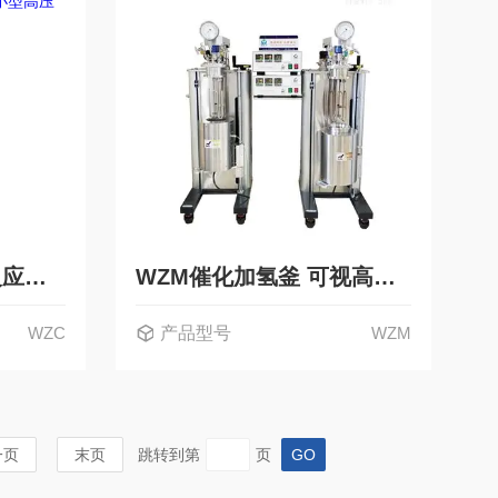
WZC北京 磁力搅拌反应釜 小型高压反应仪
WZM催化加氢釜 可视高压反应釜 实验室
WZC
产品型号
WZM
一页
末页
跳转到第
页