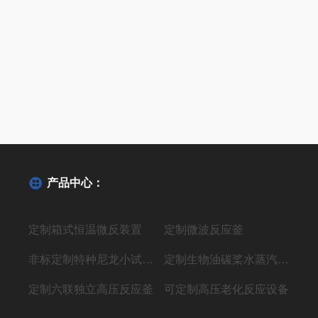
产品中心：
定制箱式恒温微反装置
定制微波反应釜
非标定制特种尼龙小试聚合反应装置
定制生物油碳桨水蒸汽气化制氢液体燃料装置
定制六联独立高压反应釜
可定制高压老化反应设备