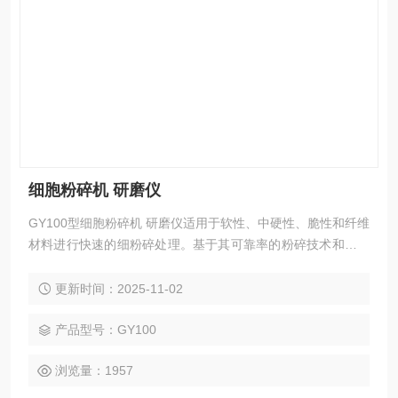
细胞粉碎机 研磨仪
GY100型细胞粉碎机 研磨仪适用于软性、中硬性、脆性和纤维
材料进行快速的细粉碎处理。基于其可靠率的粉碎技术和内容
丰富的配件，该仪器可以在极短的时间内进行温和、、高重复
性的样品制备，样品只在粉碎腔内滞留很短的时间，因此样品
更新时间：2025-11-02
本身的性质不会在制样过程中发生改变，能够保证可信的分析
结果，是质量控制、产品检测和科研开发中样品前处理过程的
产品型号：GY100
理想选择.
浏览量：1957