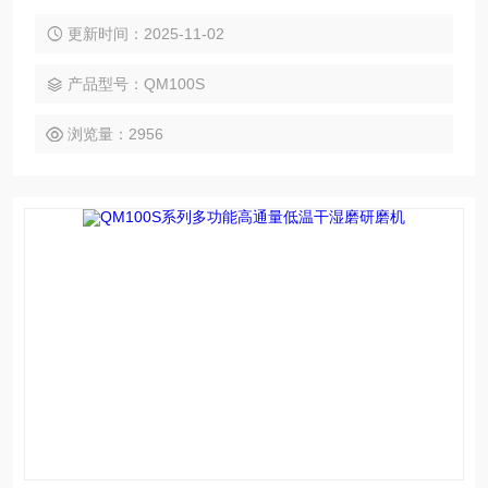
就可以达到混合、均化粉末和悬浮物的目的。此外，还特别适
合用于生物细胞破壁以及DNA/RNA的收集。QM100以其*的性
更新时间：2025-11-02
能和高超的灵活度而成为实验室的*的仪器。 ?可重复实验，在
几秒钟之内可靠完成研磨、混合和样品均样化 ?*的研磨和摩擦
产品型号：QM100S
作用30
浏览量：2956