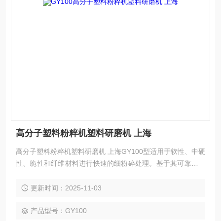
高分子塑料粉粹机塑料研磨机 上海
高分子塑料粉粹机塑料研磨机 上海GY100型适用于软性、中硬
性、脆性和纤维材料进行快速的细粉碎处理。基于其可靠率的
粉碎技术和内容丰富的配件，该仪器可以在极短的时间内进行
温和、、高重复性的样品制备，样品只在粉碎腔内滞留很短的
更新时间：2025-11-03
时间，因此样品本身的性质不会在制样过程中发生改变，能够
保证可信的分析结果，是质量控制、产品检测和科研开发中样
产品型号：GY100