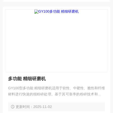
多功能 精细研磨机
GY100型多功能 精细研磨机适用于软性、中硬性、脆性和纤维
材料进行快速的细粉碎处理。基于其可靠率的粉碎技术和内容
丰富的配件，该仪器可以在极短的时间内进行温和、、高重复
性的样品制备，样品只在粉碎腔内滞留很短的时间，因此样品
更新时间：2025-11-02
本身的性质不会在制样过程中发生改变，能够保证可信的分析