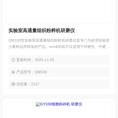
实验室高通量组织粉粹机研磨仪
QM100型实验室高通量组织粉粹机研磨仪是专门为处理实验室
少量样品而研发的产品。mm400其不仅适用于对硬性、中硬性
和脆性样品的细粉碎和精细研磨，还适用于软性、弹性、纤维
质材料等。 QM100球磨仪可粉碎和研磨包括纤维组织、骨
更新时间：2025-11-02
头、头发、化学品、药品、矿物、矿石、合金、玻璃、陶瓷、
土壤、污泥、谷物颗粒、塑料、纺织品在内的诸多材料。
产品型号：QM100
浏览量：2227