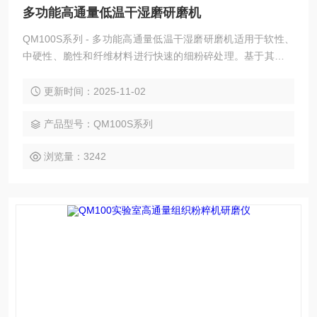
多功能高通量低温干湿磨研磨机
QM100S系列 - 多功能高通量低温干湿磨研磨机适用于软性、
中硬性、脆性和纤维材料进行快速的细粉碎处理。基于其可靠
率的粉碎技术和内容丰富的配件，该仪器可以在极短的时间内
进行温和、、高重复性的样品制备，样品只在粉碎腔内滞留很
更新时间：2025-11-02
短的时间，因此样品本身的性质不会在制样过程中发生改变，
能够保证可信的分析结果，是质量控制、产品检测
产品型号：QM100S系列
浏览量：3242