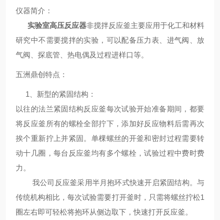
仪器简介
：
实验室高压反应器
非搅拌反应釜主要应用于化工和材料
研究中不需要搅拌的实验，可以配备压力表、进气阀、放
气阀、探底管、热电偶及过程进样口等。
五洲鼎创
特点
：
1、新型的紧固结构：
以往的法兰紧固结构反应釜每次试验开始准备期间，都要
将反应釜所有的螺栓全部拧下，添加好反应物料后需再次
挨个重新拧上并紧固。单棵螺丝的开釜和密封过程需要转
动十几圈，每台反应釜均有多个螺栓，试验过程中费时费
力。
我公司反应釜采用半月抱环式快速开启紧固结构。与
传统机构相比，每次试验需要打开釜时，只需将螺丝拧松1
圈左右即可轻松将抱环从侧边取下，快速打开反应釜。