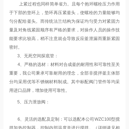
上紧过程也同样简单省力。且每个抱环螺栓压力作用
于下部的垫环上，垫环再压紧釜头，使螺栓的力量能够均
匀分配给釜头。而传统法兰结构为保证均匀受力对紧固力
量及对角线紧固顺序有严格的要求，对操作人员的操作技
能要求比较高，稍不注意就会导致反应釜泄漏而重新紧固
密封。
3、
无死空间探底管
：
4、
严格的选材
：
材料对合成釜的耐用性和可靠性至关
重要，我公司秉
承可靠耐用的理念，全部非搅拌釜主体部
分均采用优等不锈钢材料制成。其中标配阀门管件等均采
用进口品牌，增加使用可靠性。
5、
压力泄放阀
：
6、
灵活的选配及定制
：可以选配本公司WZC100型搅
拌加热控制器，控制内部温度并进行搅拌。（详细请见相