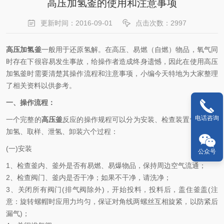
高压加氢釜的使用和注意事项
更新时间：2016-09-01
点击次数：2997
高压加氢釜
一般用于还原氢解。在高压、易燃（自燃）物品，氧气同
时存在下很容易发生事故，给操作者造成终身遗憾，因此在使用高压
加氢釜时需要清楚其操作流程和注意事项，小编今天特地为大家整理
了相关资料以供参考。
一、操作流程：
电话咨询
一个完整的
高压釜
反应的操作规程可以分为安装、检查装置气密性、
加氢、取样、泄氢、卸装六个过程：
(一)安装
公众号
1、检查釜内、釜外是否有易燃、易爆物品，保持周边空气流通；
2、检查阀门、釜内是否干净；如果不干净，请洗净；
3、关闭所有阀门(排气阀除外)，开始投料，投料后，盖住釜盖(注
意：旋转螺帽时应用力均匀，保证对角线两螺丝互相旋紧，以防紧后
漏气)；