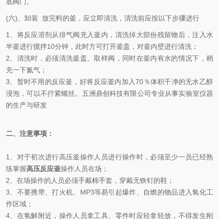
底阀门。
(六)、卸装 放完料的釜，应立即清洗，清洗前应按以下步骤进行
1、将反应溶剂从排气阀充入釜内，清洗掉大部份残留物后，注入水
半釜进行搅拌10分钟，此时方可打开釜盖，对釜内壁进行清洗；
2、清洗时，必须清洗釜盖、取样阀，同时在釜内有水的情况下，稍
充一下氮气；
3、暂时不用的反应釜，好将反应釜内加入70％体积干净的无水乙醇
浸泡，可以不拧紧螺丝。五洲鼎创科技有限公司专业从事实验室仪器
的生产与研发
二、注意事项：
1、对于初次进行高压釜操作人员进行操作时，必须至少一员已经熟
练掌握
高压反应釜
操作人员在场；
2、在场操作的人员必须手戴棉手套，穿戴无铁钉的鞋；
3、不要携带、打火机、MP3等易引起爆炸、自燃的物品进入氢化工
作区域；
4、在氢解附近，操作人员拿工具、零件时应轻拿轻放，不得发生刚