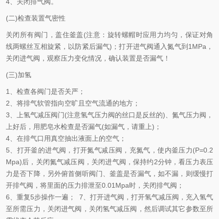
4、关闭排气阀。
(二)检查装置气密性
关闭所有阀门，盖住釜盖(注意：旋转螺帽时应用力均匀，保证对角
线两螺丝互相旋紧，以防紧后漏气)；打开进气阀通入氮气到1MPa，
关闭进气阀，观察压力变化情况，确认装置是否漏气！
(三)加氢
1、检查各阀门是否关严；
2、将排气软管指向空旷且空气流通的地方；
3、上氢气减压阀门(注意氢气压力阀的丝口是反丝的)、氮气压力阀，
上好后，用肥皂水检查是否漏气(如漏气，请重上)；
4、在排气口用真空抽出液面上的空气；
5、打开釜的进气阀，打开氮气减压阀，充氮气，使内釜压力(P=0.2
Mpa)后，关闭氮气减压阀，关闭进气阀，保持约2分钟，看压力表压
力是否下降，另外俯首侧听阀门、釜盖是否漏气，如不漏，则缓慢打
开排气阀，将里面的压力排泄至0.01Mpa时，关闭排气阀；
6、重复5步操作一遍； 7、打开进气阀，打开氢气减压阀，充入氢气
至所需压力，关闭进气阀，关闭氢气减压阀，然后调试其它参数至所