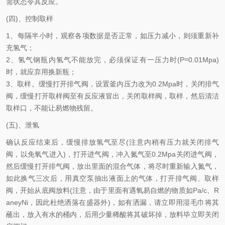
需状态令其反应。
(四)、控制取样
1、每隔半小时，观察各项数据是否正常，如压力减小，则须重新补
充氢气；
2、氢气钢瓶内氢气不能放完，必须保证有一压力时(P≈0.01Mpa)
时，就应弃用换新瓶；
3、取样。缓慢打开排气阀，设置釜内压力改为0.2Mpa时，关闭排气
阀，缓慢打开取样阀至有反应液冒出，关闭取样阀，取样，然后清洁
取样口，不能让易燃物残留。
(五)、泄氢
确认反应结束后，缓慢排放氢气至尽(注意内稍有压力就关闭排气
阀，以免氧气进入)，打开进气阀，冲入氮气至0.2Mpa关闭进气阀，
然后缓慢打开排气阀，放出里面的混合气体，将尽时重新输入氮气，
如此换气三次后，用真空泵抽出液面上的气体，打开排气阀、取样
阀，开始从底阀放料(注意，由于里面有遇氧易自燃的物质如Pa/c、R
aneyNi，因此杜绝洒落在盛器外)，如有洒漏，请立即用湿毛巾将其
蘸出，放入有水的桶内，后用少量稀酸将其破坏掉，放料毕立即关闭