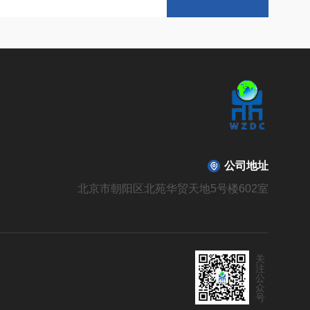
公司地址
北京市朝阳区北苑华贸天地5号楼602室
关
注
公
众
号