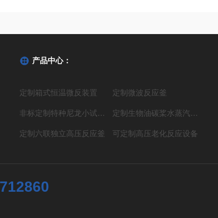
产品中心：
定制箱式恒温微反装置
定制微波反应釜
非标定制特种尼龙小试聚合反应装置
定制生物油碳桨水蒸汽气化制氢液体燃料装置
定制六联独立高压反应釜
可定制高压老化反应设备
7712860