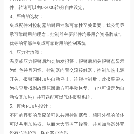
件。转速可以由0-2000转/分自由设定。
3、
严格的选材
：
集成配件对控制器的耐用性和可靠性至关重要，我公司秉
承可靠耐用的理念，控制器主要部件均采用合资品牌或*。
优等的零部件集成可靠耐用的控制系统
4、
压力泄放阀
：
温度或压力报警后均会触发报警，报警后相关报警点显示
为红色并且闪烁。控制器内置交流接触器，控制加热电源
开关。报警同时加热自动停止。连锁控制后，此报警需人
为检查后找到故障原因后方可手动恢复。（也可设定为自
动恢复加热）并可选配可燃气体报警系统。
5、
模块化加热设计
：
不同的容积的反应釜可以共用控制底盘，相同外径的釜体
可以共用加热器。从而大大节省了经费。并且加热器外壳
设有防烫护罩，防止客户烫伤。