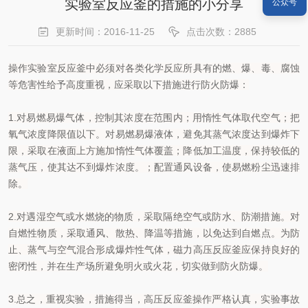
实验室反应釜的措施的小分享
公众号
更新时间：2016-11-25
点击次数：2885
操作实验室反应釜中必须对各类化学反应所具有的燃、爆、毒、腐蚀
等危害性给予高度重视，应采取以下措施进行防火防爆：
1.对易燃易爆气体，控制其浓度在范围内；用惰性气体取代空气；把
氧气浓度降限值以下。对易燃易爆液体，避免其蒸气浓度达到爆炸下
限，采取在液面上方施加惰性气体覆盖；降低加工温度，保持较低的
蒸气压，使其达不到爆炸浓度。；配置通风设备，使易燃粉尘迅速排
除。
2.对遇湿空气或水燃烧的物质，采取隔绝空气或防水、防潮措施。对
自燃性物质，采取通风、散热、降温等措施，以免达到自燃点。为防
止、蒸气与空气混合形成爆炸性气体，磁力高压反应釜应保持良好的
密闭性，并在生产场所避免明火或火花，切实做到防火防爆。
3.总之，重视实验，措施得当，高压反应釜操作严格认真，实验事故