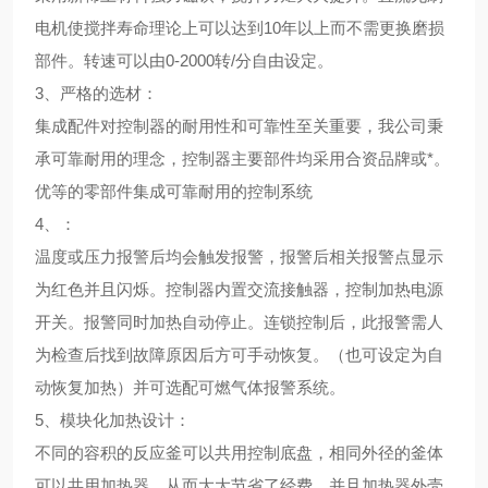
电机使搅拌寿命理论上可以达到10年以上而不需更换磨损
部件。转速可以由0-2000转/分自由设定。
3、
严格的选材
：
集成配件对控制器的耐用性和可靠性至关重要，我公司秉
承可靠耐用的理念，控制器主要部件均采用合资品牌或*。
优等的零部件集成可靠耐用的控制系统
4、
：
温度或压力报警后均会触发报警，报警后相关报警点显示
为红色并且闪烁。控制器内置交流接触器，控制加热电源
开关。报警同时加热自动停止。连锁控制后，此报警需人
为检查后找到故障原因后方可手动恢复。（也可设定为自
动恢复加热）并可选配可燃气体报警系统。
5、
模块化加热设计
：
不同的容积的反应釜可以共用控制底盘，相同外径的釜体
可以共用加热器。从而大大节省了经费。并且加热器外壳