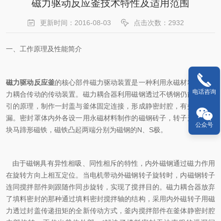
磁力驱动反应釜技术特性及适用范围
更新时间：2016-08-03
点击次数：2932
一、工作原理及性能简介
磁力驱动反应釜
的核心部件磁力驱动装置是一种利用永磁材料进行磁
电话咨询
力耦合传动的传动装置。磁力耦合器利用磁钢透过不锈钢仍能相互吸
引的原理，制作一封盖与釜体固定连接，形成静密封腔，有效防止泄
漏。密封罩体内外各设一用永磁材料制作的磁钢砖子，转子形状象一
公众号
块马蹄形磁铁，磁铁凸起两端分别为磁钢的N、S极。
由于磁钢具有异性相吸、同性相斥的特性，内外磁钢通过磁力作用
在旋转方向上相互定位。当电机带动外磁钢转子旋转时，内磁钢转子
连同搅拌部件则跟随作同步旋转，实现了搅拌目的。磁力耦合器放弃
了填料密封的那种通过填料密封搅拌轴的结构，采用内外磁转子用磁
力透过封盖传递扭矩的全新传动方式，釜内搅拌部件在釜体静密封腔