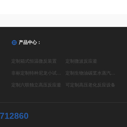
产品中心：
定制箱式恒温微反装置
定制微波反应釜
非标定制特种尼龙小试聚合反应装置
定制生物油碳桨水蒸汽气化制氢液体燃料装置
定制六联独立高压反应釜
可定制高压老化反应设备
7712860