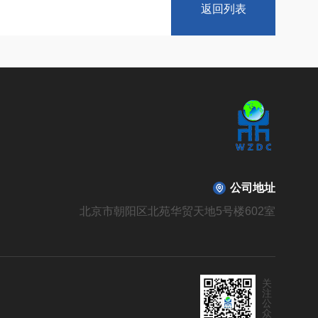
返回列表
公司地址
北京市朝阳区北苑华贸天地5号楼602室
关
注
公
众