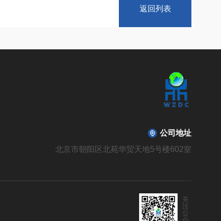
返回列表
公司地址
北京市朝阳区北苑华贸天地5号楼602室
关
注
公
众