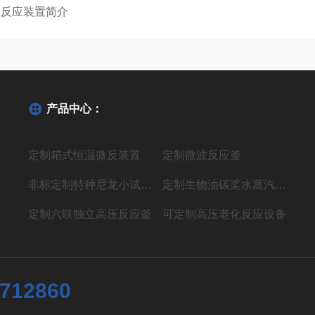
室反应装置简介
产品中心：
定制箱式恒温微反装置
定制微波反应釜
非标定制特种尼龙小试聚合反应装置
定制生物油碳桨水蒸汽气化制氢液体燃料装置
定制六联独立高压反应釜
可定制高压老化反应设备
7712860