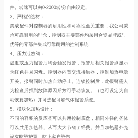
件。转速可以由0-2000转/分自由设定。
3、
严格的选材
：
集成配件对控制器的耐用性和可靠性至关重要，我公司秉
承可靠耐用的理念，控制器主要部件均采用合资品牌或*。
优等的零部件集成可靠耐用的控制系统
4、压力泄放阀：
温度或压力报警后均会触发报警，报警后相关报警点显示
为红色并且闪烁。控制器内置交流接触器，控制加热电源
开关。报警同时加热自动停止。连锁控制后，此报警需人
为检查后找到故障原因后方可手动恢复。（也可设定为自
动恢复加热）并可选配可燃气体报警系统。
5、
模块化加热设计
：
不同的容积的反应釜可以共用控制底盘，相同外径的釜体
可以共用加热器。从而大大节省了经费。并且加热器外壳
设有防烫护罩，防止客户烫伤。