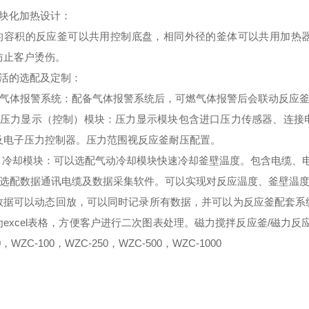
块化加热设计
：
的容积的反应釜可以共用控制底盘，相同外径的釜体可以共用加热
防止客户烫伤。
活的选配及定制
：
气体报警系统：配备气体报警系统后，可燃气体报警后会联动反应釜
压力显示（控制）模块：压力显示模块包含进口压力传感器、连接
及电子压力控制器。压力范围视反应釜耐压配置。
、冷却模块：可以选配气动冷却模块快速冷却釜壁温度。包含电缆、
选配数据通讯电缆及数据采集软件。可以实现对反应温度、釜壁温度
数据可以动态回放，可以同时记录所有数据，并可以为反应釜配套系
excel表格，方便客户进行二次图表处理。磁力搅拌反应釜/磁力反应
0，WZC-100，WZC-250，WZC-500，WZC-1000