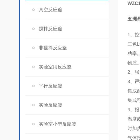
WZC
真空反应釜
五洲鼎
搅拌反应釜
1、
控
三色
非搅拌反应釜
功率
物质
实验室用反应釜
2、
强
3、
严
平行反应釜
集成
集成
实验反应釜
4、
温度
实验室小型反应釜
时加
气体