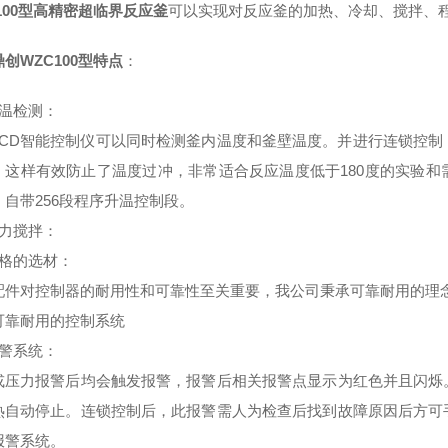
100型
高精密超临界反应釜
可以实现对反应釜的加热、冷却、搅拌、
创WZC100型
特点
：
温检测
：
LCD智能控制仪可以同时检测釜内温度和釜壁温度。并进行连锁控
。这样有效防止了温度过冲，非常适合反应温度低于180度的实验
。自带256段程序升温控制段。
力搅拌
：
格的选材
：
配件对控制器的耐用性和可靠性至关重要，我公司秉承可靠耐用的理
可靠耐用的控制系统
报警系统：
或压力报警后均会触发报警，报警后相关报警点显示为红色并且闪烁
热自动停止。连锁控制后，此报警需人为检查后找到故障原因后方可
报警系统。