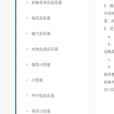
实验室高压反应釜
5、
模
不同
加压反应釜
罩，
6、
灵
磁力反应釜
a、
b、
水热合成反应釜
压阀
c 
微型小型釜
d、
相关
小型釜
转换为
ZC-5
平行型反应釜
高压小型釜