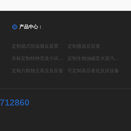
产品中心：
定制箱式恒温微反装置
定制微波反应釜
非标定制特种尼龙小试聚合反应装置
定制生物油碳桨水蒸汽气化制氢液体燃料装置
定制六联独立高压反应釜
可定制高压老化反应设备
7712860