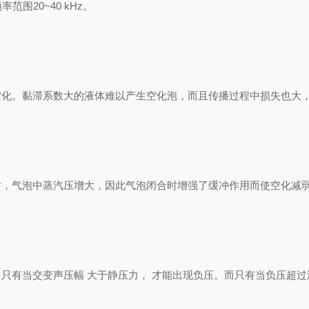
围20~40 kHz。
。黏滞系数大的液体难以产生空化泡，而且传播过程中损失也大，
，气泡中蒸汽压增大，因此气泡闭合时增强了缓冲作用而使空化减
有当交变声压幅 大于静压力， 才能出现负压。而只有当负压超过