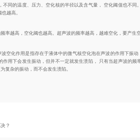
不同的温度、压力、空化核的半径以及含气量， 空化阈值也不同。
阈也越高。
率越高，空化阈也越高。超声波的频率越高，越难空化，要产生空
空化作用是指存在于液体中的微气核空化泡在声波的作用下振动
的作用下会发生振动，但并不一定就发生溃陷， 只有当超声波的频
更为复杂的振动，而不会发生溃陷。
解决？