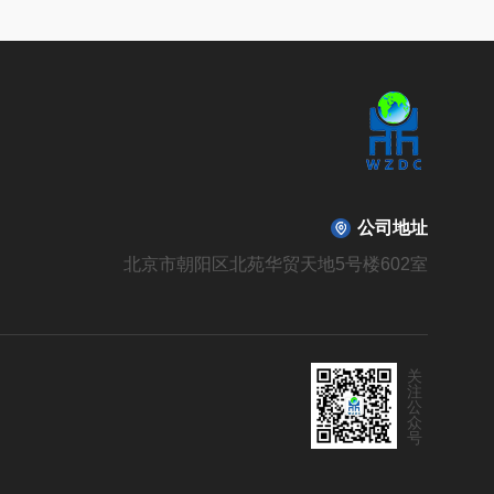
公司地址
北京市朝阳区北苑华贸天地5号楼602室
关
注
公
众
号