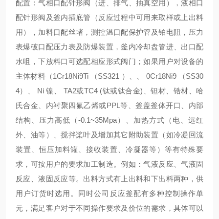
配置：气相口配针形阀（进、排气、抽真空用），液相口
配针形阀及釜内插底管（反应过程中可用来取样或上出料
用），加料口配丝堵，测控温口配保护管及铂电阻，压力
表爆破口配压力表及防爆装置，釜内冷却盘管进、出口配
水咀，下放料口可选配相应形式阀门；如果用户对设备的
主体材料（1Cr18Ni9Ti （SS321 ）、、 0Cr18Ni9 （SS30
4）、 Ni 镍、 TA2或TC4 (钛或钛合金)、钽材、锆材、哈
氏合金、内衬聚四氟乙烯或PPL等、釜盖釜体开口、内部
结构、压力高低（-0.1~35Mpa）、加热方式（电、远红
外、油等）、搅拌桨叶及增加其它附助装置（如冷凝回流
装置、恒压加料罐、接收装置、冷凝器等）等有特殊要
求，可按用户的要求加工制造。例如：气液反应、气液固
反应、液固反应等。出料方式有上出料和下出料两种，供
用户订货时选用。同时公司反应釜配有多种控制操作单
元，满足客户对于不同操作要求及价位的需求，具体可以