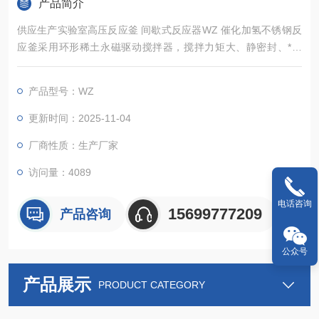
产品简介
供应生产实验室高压反应釜 间歇式反应器WZ 催化加氢不锈钢反
应釜采用环形稀土永磁驱动搅拌器，搅拌力矩大、静密封、*泄
漏，耐高温、高压、高真空、搅拌转速高、运行平稳、噪音小、
适用范围广、使用简单、操作方便等特点，是实验室进行加氢或
产品型号：WZ
其他要求无泄漏的各种搅拌反应的理想装置。轴套采用自润滑的
石墨、陶瓷、聚四氟乙烯填充碳纤维等材料，适用于各种物料在
更新时间：2025-11-04
不同的反应条件下进行搅拌反应。
厂商性质：生产厂家
访问量：4089
电话咨询
15699777209
产品咨询
公众号
产品展示
PRODUCT CATEGORY