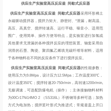
供应生产实验室高压反应釜 间歇式反应器
供应生产实验室高压反应釜 间歇式反应器
采用环形稀土
永磁驱动搅拌器，搅拌力矩大、静密封、*泄漏，耐高温、
高压、高真空、搅拌转速高、运行平稳、噪音小、适用范
围广、使用简单、操作方便等特点，是实验室进行加氢或
其他要求无泄漏的各种搅拌反应的理想装置。轴套采用自
润滑的石墨、陶瓷、聚四氟乙烯填充碳纤维等材料，适用
于各种物料在不同的反应条件下进行搅拌反应。
供应生产实验室高压反应釜 间歇式反应器
的性能参数：
使用压力为9.8Mpa，设计压力12.5Mpa；工作温度300℃，
设计温度350℃；搅拌转速20-750r/min，高转速1200r/min,
无极调速，可选配防爆电机（操作）；主体接触物料材料
为00Cr17Ni14MO 2 （SS316L）不锈钢等多种可选；加热
方式为电加热；搅拌桨叶形式为推进式；常规釜盖上开口