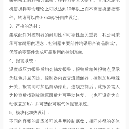
采用稀土材料强力磁铁，搅拌力矩大大提升。直流无刷电
机使搅拌寿命理论上可以达到10年以上而不需更换磨损部
件。转速可以由0-750转/分自由设定。
3、
严格的选材
：
集成配件对控制器的耐用性和可靠性至关重要，我公司秉
承可靠耐用的理念，控制器主要部件均采用合资品牌或*。
优等的零部件集成可靠耐用的控制系统
4、
报警系统
：
温度或压力报警后均会触发报警，报警后相关报警点显示
为红色并且闪烁。控制器内置交流接触器，控制加热电源
开关。报警同时加热自动停止。连锁控制后，此报警需人
为检查后找到故障原因后方可手动恢复。（也可设定为自
动恢复加热）并可选配可燃气体报警系统。
5、
模块化加热设计
：
不同的容积的反应釜可以共用控制底盘，相同外径的釜体