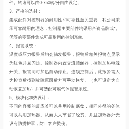
件。转速可以由0-750转/分自由设定。
3、
严格的选材
：
集成配件对控制器的耐用性和可靠性至关重要，我公司秉
承可靠耐用的理念，控制器主要部件均采用合资品牌或*。
优等的零部件集成可靠耐用的控制系统
4、
报警系统
：
温度或压力报警后均会触发报警，报警后相关报警点显示
为红色并且闪烁。控制器内置交流接触器，控制加热电源
开关。报警同时加热自动停止。连锁控制后，此报警需人
为检查后找到故障原因后方可手动恢复。（也可设定为自
动恢复加热）并可选配可燃气体报警系统。
5、
模块化加热设计
：
不同的容积的反应釜可以共用控制底盘，相同外径的釜体
可以共用加热器。从而大大节省了经费。并且加热器外壳
设有防烫护罩，防止客户烫伤。