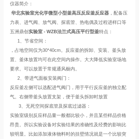
仪器简介
：
华北实验室
光化学微型小型釜高压反应釜反应器
，配备压
力表、进气阀、放气阀、探底管、热电偶及过程进样口等
五洲鼎创
实验室 - WZB法兰式高压平行型釜
特点
：
1、
节省空间
：
，占地空间仅为30*40cm。反应釜的拆卸、安装、釜头放
置、釜体放置均可在此空间内操作。大大降低实验室场地
要求。可以放置于常规通风橱内。
2、
带进气面板安装阀门
：
反应釜左侧可以选配进气阀门，用于平行反应釜的独立配
气。右侧带釜头放置支架，便于釜头拆卸时放置
3、
无死空间探底管及探底过滤器
：
实验室级别反应样品量一般都比较小，并且某些样品价格
昂贵。所以实验设备对实验结果的准确性及经费的影响比
较明显。比如添加液体物料时的挂壁情况就是一个比较突