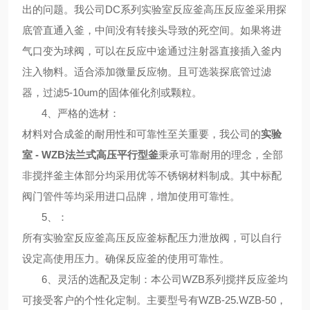
出的问题。我公司DC系列
实验室反应釜高压反应釜
采用探
底管直通入釜，中间没有转接头导致的死空间。如果将进
气口变为球阀，可以在反应中途通过注射器直接插入釜内
注入物料。适合添加微量反应物。且可选装探底管过滤
器，过滤5-10um的固体催化剂或颗粒。
4、
严格的选材
：
材料对合成釜的耐用性和可靠性至关重要，我公司的
实验
室 - WZB法兰式高压平行型釜
秉承可靠耐用的理念，全部
非搅拌釜主体部分均采用优等不锈钢材料制成。其中标配
阀门管件等均采用进口品牌，增加使用可靠性。
5、
：
所有
实验室反应釜高压反应釜
标配压力泄放阀，可以自行
设定高使用压力。确保反应釜的使用可靠性。
6、
灵活的选配及定制
：本公司WZB系列搅拌反应釜均
可接受客户的个性化定制。主要型号有WZB-25.
WZB
-50，