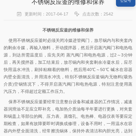
不锈钢反应釜的维修和保养
公众号
更新时间：2017-04-17
点击次数：2542
不锈钢反应釜的维修和保养
使用不锈钢反应釜时必须关闭冷媒进管阀门，放尽锅内与和夹套内
的剩余冷媒，再输入物料，开动搅拌器，然后开启蒸汽阀门和电热电
源，到达所需温度后，应先关闭 蒸汽阀门和电热电源，过2～3分钟
后，再关搅拌器，加工结束后，放尽锅内和夹套剩余冷凝水后，应尽
快用温水冲洗，刷掉粘糊着的物料，然后用40℃～50℃ 碱水在容器
内壁全面清洗，并用清水冲洗，特别不锈钢反应釜锅内无物料(吸热
介质)空锅情况下，不得开启蒸汽阀门和电热电源，特别注意使用蒸
汽压力，不得超过定额工作压力。
保养不锈钢反应釜要经常注意整台设备和减速器的工作情况，减速
器润滑油不足应立即补充，电加热介质油每半年要进行更换，对夹套
和锅盖上等部位的阀、压力表、蒸馏孔、电热棒、电器仪表等要应定
期检查，如果有故障要即时调换或修理，设备不用时，一用温水在容
器内外壁全面清洗，经常擦洗锅体，保持外表清洁和内胆光亮，达到