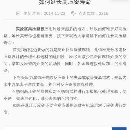
如何延长高压釜寿命
更新时间：2014-11-22
点击次数：2215
实验室高压釜被
应用到越来越多的地方，所以如何维护好高压
釜，延长其寿命也相当重要，接下来就给大家讲解下如何延长高压釜
寿命：
首先我们这边要做的就是防止反应釜被腐蚀，孔蚀应充分考虑反
应釜设计的合理性和选材的适用性，应尽量减少易滞留腐蚀介质的空
间，增加反应釜内介质的流动性，同时，各金属连接处应加工的圆滑
些。
下封头应力腐蚀应去除反应釜上的夹套或改善夹套结构，夹套内
水中含氯离子浓度要低，并且对反应釜做喷丸处理。
不锈钢高压釜的腐蚀应对不锈钢试样进行阳极氧化处理实验，使
不锈 钢表面钝化，减少表面的不均匀性。
如果是蒸压反应釜还要注意应采用涂敷有机涂层对反应釜进行防
腐。