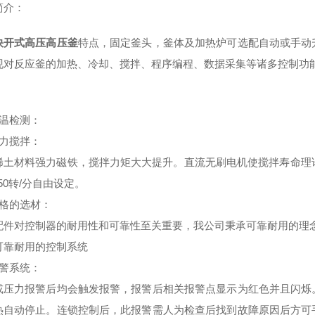
简介：
快开式高压高压釜
特点，固定釜头，釜体及加热炉可选配自动或手动
现对反应釜的加热、冷却、搅拌、程序编程、数据采集等诸多控制功
：
温检测
：
力搅拌
：
稀土材料强力磁铁，搅拌力矩大大提升。直流无刷电机使搅拌寿命理
750转/分自由设定。
格的选材
：
配件对控制器的耐用性和可靠性至关重要，我公司秉承可靠耐用的理
可靠耐用的控制系统
警系统
：
或压力报警后均会触发报警，报警后相关报警点显示为红色并且闪烁
热自动停止。连锁控制后，此报警需人为检查后找到故障原因后方可