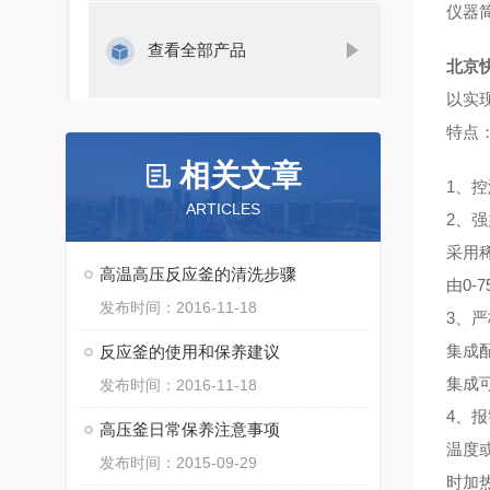
仪器
查看全部产品
北京
以实
特点
相关文章
1、
控
ARTICLES
2、
强
采用
高温高压反应釜的清洗步骤
由0-
发布时间：2016-11-18
3、
严
集成
反应釜的使用和保养建议
集成
发布时间：2016-11-18
4、
报
高压釜日常保养注意事项
温度
发布时间：2015-09-29
时加