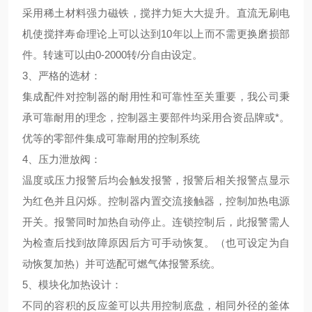
采用稀土材料强力磁铁，搅拌力矩大大提升。直流无刷电
机使搅拌寿命理论上可以达到10年以上而不需更换磨损部
件。转速可以由0-2000转/分自由设定。
3、
严格的选材
：
集成配件对控制器的耐用性和可靠性至关重要，我公司秉
承可靠耐用的理念，控制器主要部件均采用合资品牌或*。
优等的零部件集成可靠耐用的控制系统
4、
压力泄放阀
：
温度或压力报警后均会触发报警，报警后相关报警点显示
为红色并且闪烁。控制器内置交流接触器，控制加热电源
开关。报警同时加热自动停止。连锁控制后，此报警需人
为检查后找到故障原因后方可手动恢复。（也可设定为自
动恢复加热）并可选配可燃气体报警系统。
5、
模块化加热设计
：
不同的容积的反应釜可以共用控制底盘，相同外径的釜体