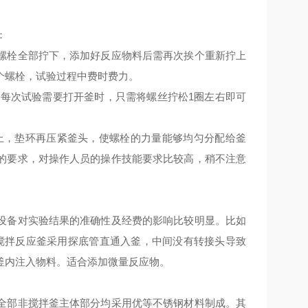
：
螺栓全部拧下，添加好反应物料后需再次挨个重新拧上
个螺栓，试验过程中费时费力。
次试验需要打开釜时，只需将螺丝拧松1圈左右即可
，垫环再压紧釜头，使螺栓的力量能够均匀分配给釜
的要求，对操作人员的操作技能要求比较高，稍不注意
设备对实验结果的准确性及经费的影响比较明显。比如
搅拌反应釜采用探底管直通入釜，中间没有转接头导致
釜内注入物料。适合添加微量反应物。
全部非搅拌釜主体部分均采用优等不锈钢材料制成。其