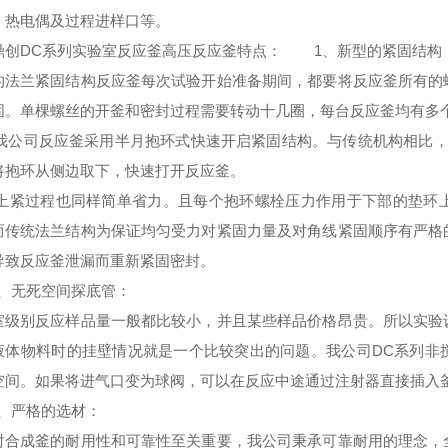
、热电偶及过程进样口等。
鼎创DC系列
实验室反应釜高压反应釜
特点
：
1、新型的紧固结构
的法兰紧固结构反应釜每次试验开始准备期间，都要将反应釜所有的
固。单棵螺丝的开釜和密封过程需要转动十几圈，每台反应釜均有多
司反应釜采用半月抱环式快速开启紧固结构。与传统机构相比，每
将抱环从侧边取下，快速打开反应釜。
过程也同样简单省力。且每个抱环螺栓压力作用于下部的垫环上
而传统法兰结构为保证均匀受力对紧固力量及对角线紧固顺序有严格
导致反应釜泄漏而重新紧固密封。
、
无死空间探底管
：
室级别反应样品量一般都比较小，并且某些样品价格昂贵。所以实验
液体物料时的挂壁情况就是一个比较突出的问题。我公司DC系列非
空间。如果将进气口变为球阀，可以在反应中途通过注射器直接插入
、
严格的选材
：
对合成釜的耐用性和可靠性至关重要，我公司秉承可靠耐用的理念，