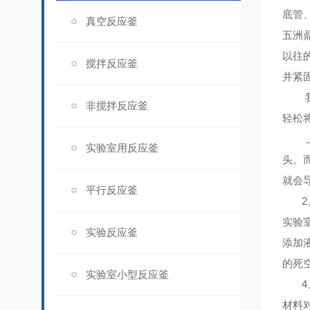
底管
真空反应釜
五洲
以往
搅拌反应釜
并紧
我公
非搅拌反应釜
轻松
上紧
实验室用反应釜
头。
就会
平行反应釜
2
实验
实验反应釜
添加
的死
实验室小型反应釜
4
材料