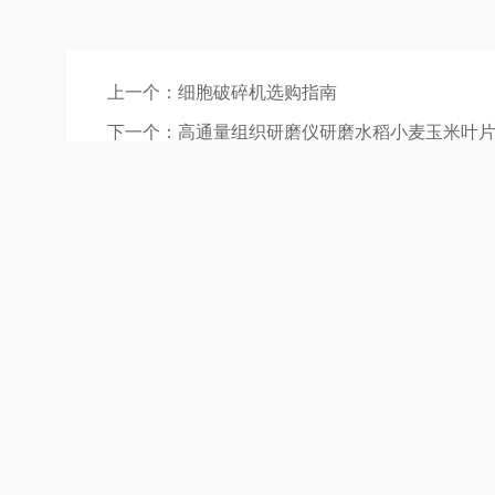
上一个：
细胞破碎机选购指南
下一个：
高通量组织研磨仪研磨水稻小麦玉米叶
快速导航：
网站首页
公司简介
企业文化
新闻中心
技术文章
在线留言
联系方式
地图导航