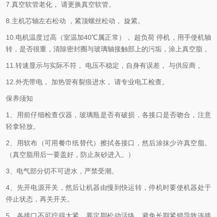
7.真空软管老化， 请更换真空软管。
8.主机芯轴左右松动 ，紧顶螺丝松动， 旋紧。
10.电机温度过高（室温加40℃属正常）， 超负荷 停机，用手使机轴
转，是否很重，清除密封圈与玻璃轴接触部上的污垢，涂上真空脂 。
11.转速显示与实际不符， 电压不稳定，自身有误差， 与供应商 。
12.外壳带电， 加热管有裂痕进水， 请专业电工检查。
保养须知
1、用前仔细检查仪器，玻璃瓶是否有破损，各接口是否吻合，注意
轻拿轻放。
2、用软布（可用餐巾纸替代）擦拭各接口，然后涂抹少许真空脂。
（真空脂用后一要盖好，防止灰砂进入。）
3、电气部分切不可进水，严禁受潮。
4、先开电源开关，然后让机器由慢到快运转，停机时要使机器处于
停止状态，再关开关。
5、各接口不可拧得太紧，要定期松动活络，避免长期紧锁导致连接