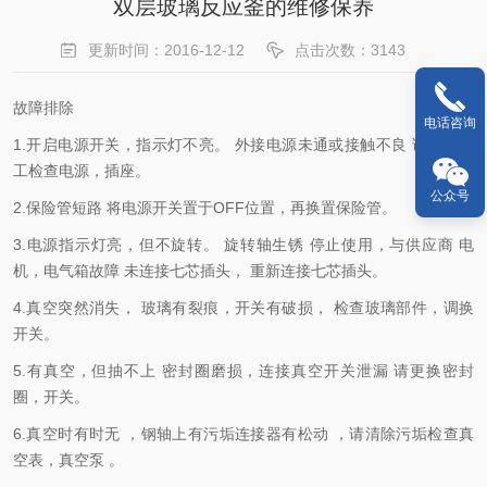
双层玻璃反应釜的维修保养
更新时间：2016-12-12
点击次数：3143
故障排除
电话咨询
1.开启电源开关，指示灯不亮。 外接电源未通或接触不良 请专业电
工检查电源，插座。
公众号
2.保险管短路 将电源开关置于OFF位置，再换置保险管。
3.电源指示灯亮，但不旋转。 旋转轴生锈 停止使用，与供应商 电
机，电气箱故障 未连接七芯插头， 重新连接七芯插头。
4.真空突然消失， 玻璃有裂痕，开关有破损， 检查玻璃部件，调换
开关。
5.有真空，但抽不上 密封圈磨损，连接真空开关泄漏 请更换密封
圈，开关。
6.真空时有时无 ，钢轴上有污垢连接器有松动 ，请清除污垢检查真
空表，真空泵 。