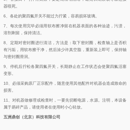
器咬死。
6、各处的聚四氟开关不能过力拧紧，容易损坏玻璃。
7、每次使用完毕必须用软布擦净留在机器表面的各种油迹，污渍，
溶剂剩留，保持清洁。
8、定期对密封圈进行清洁，方法是：取下密封圈，检查轴上是否积
有污垢，用软布擦干净，然后涂少许真空脂，重新装上即可，保持轴
与密封圈滑润。
9、停机后拧松各聚四氟开关，长期静止在工作状态会使聚四氟活塞
变形。
10、必须采购原厂正宗配件，随意使用其他配件对机器会造成致命的
损害。
11、对机器做修理或检查时，一要先切断电源，水源。注明，本设备
属于易碎产品，请使用者在使用时小心轻放。
五洲鼎创（北京）科技有限公司