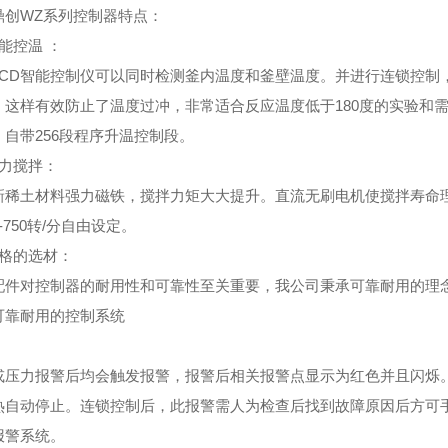
鼎创WZ系列控制器特点
：
能控温
：
LCD智能控制仪可以同时检测釜内温度和釜壁温度。并进行连锁控制
。这样有效防止了温度过冲，非常适合反应温度低于180度的实验和
。自带256段程序升温控制段。
力搅拌
：
新稀土材料强力磁铁，搅拌力矩大大提升。直流无刷电机使搅拌寿命理
-750转/分自由设定。
格的选材
：
配件对控制器的耐用性和可靠性至关重要，我公司秉承可靠耐用的理
可靠耐用的控制系统
或压力报警后均会触发报警，报警后相关报警点显示为红色并且闪烁
热自动停止。连锁控制后，此报警需人为检查后找到故障原因后方可
报警系统。