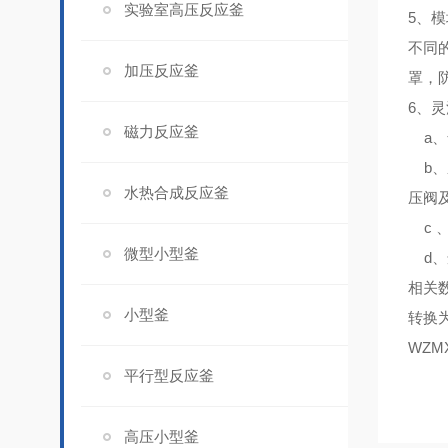
实验室高压反应釜
5、
模
不同
加压反应釜
罩，
6、
灵
磁力反应釜
a、
b、
水热合成反应釜
压阀
c 
微型小型釜
d、
相关
小型釜
转换为
WZMX
平行型反应釜
高压小型釜