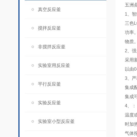
五洲
真空反应釜
1、
智
三色
搅拌反应釜
功率
物质
非搅拌反应釜
2、
强
采用
实验室用反应釜
以由0
3、
严
平行反应釜
集成
集成
实验反应釜
4、
：
温度
实验室小型反应釜
时加
气体