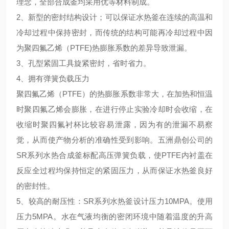
理念，全部合成釜均采用优等材料制成。
2、
新型的密封结构设计
；可以保证水热釜在连续的高温和
冷却过程中保持密封，而传统的结构可能再冷却过程中因
为聚四氟乙烯（PTFE)热膨胀系数的差异导致泄漏。
3、
孔型紧固工具旋紧密封
，省时省力。
4、
拥有弹簧负载压力
聚四氟乙烯（PTFE）的热膨胀系数非常大，在加热和恒温
时聚四氟乙烯会膨胀，在进行停止实验冷却时会收缩，在
收缩时聚四氟衬杯比较容易泄露，因为有的泄漏不易察
觉，从而使产物分析的准确性受到影响。五洲鼎创公司的
SR系列水热合成釜标配高压弹簧负载，使PTFE内衬盖在
反应全过程均保持恒定的紧固压力，从而保证水热釜良好
的密封性。
5、
较高的耐压性
：SR系列水热釜设计压力10MPA。使用
压力5MPA。水在气液均衡的密闭环境中随着温度的升高