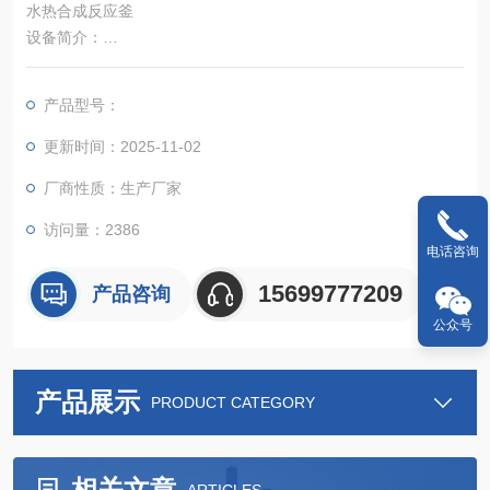
水热合成反应釜
设备简介：
水热合成釜也称为水热釜、高压消解罐、溶样器、压力溶弹、消
化罐、聚四氟乙烯高压罐。广泛应用于有机或无机样品的溶解和
产品型号：
消解，利用聚四氟乙烯（PTFE）*的化学惰性而制成的内衬可以
耐受强酸和强碱的腐蚀，在耐受高压的不锈钢外套包裹下，可以
更新时间：2025-11-02
使一些强无机酸和碱以远高于沸点的情况下在釜内进行快速地消
厂商性质：生产厂家
解或反应。 水热反应釜水热合成釜优
访问量：2386
电话咨询
15699777209
产品咨询
公众号
产品展示
PRODUCT CATEGORY
相关文章