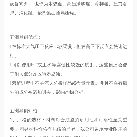
设备简介
：
也称为水热釜、高压消解罐、溶样器、压力溶
弹、消化罐、聚四氟乙烯高压罐。
五洲鼎创
优点
：
l 在标准大气压下反应比较缓慢，但在高压下反应会快速进
行。
l 可以使用HF或王水等腐蚀性较强的试剂，这些物质会使
其他大部分反应容器腐蚀。
l 溶解过程中不会流失分析样品或微量元素。并且不会有额
外的成分被添加进去，影响产物分析。
五洲鼎创
介绍
1、
严格的选材
：材料对合成釜的耐用性和可靠性至关重
要，同类材料价格有几倍的差异，我公司秉承专业耐用的