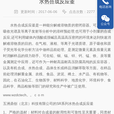
水热合成反应釜
电话咨询
更新时间：2017-06-06
点击次数：2277
公众号
水热合成反应釜
是一种能分解难溶物质的密闭容器。可用于原子
吸收光谱及等离子发射等分析中的溶样预处理;也可用于小剂量的合成
反应;还可利用罐体内强酸或强碱且高温高压密闭的环境来达到快速消
解难溶物质的目的。在气相、液相、等离子光谱质谱、原子吸收和原
子荧光等化学分析方法中做样品前处理。是测定微量元素及痕量元素
时消解样品的得力助手。可在铅、铜、镉、锌、钙、锰、铁、汞等重
金属测定中应用，还可作为一种耐高温耐高压防腐高纯的反应容器，
以及有机合成、水热合成、晶体生长或样品消解萃取等方面。在样品
前处理消解重金属、农残、食品、淤泥、稀土、水产品、有机物等。
因此，在石油化工、生物医学、材料科学、地质化学、环境科学、食
品科学、商品检验等部门的研究和生产中被广泛使用。
www.wzdctech。。ｃｏｍ
五洲鼎创（北京）科技有限公司的
SR系列
水热合成反应釜
1、
严格的选材
：材料对合成釜的耐用性和可靠性至关重要，同类材