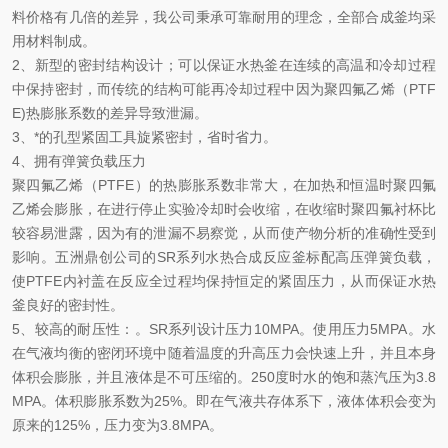
料价格有几倍的差异，我公司秉承可靠耐用的理念，全部合成釜均采
用材料制成。
2、
新型的密封结构设计
；可以保证水热釜在连续的高温和冷却过程
中保持密封，而传统的结构可能再冷却过程中因为聚四氟乙烯（PTF
E)热膨胀系数的差异导致泄漏。
3、
*的孔型紧固工具旋紧密封
，省时省力。
4、
拥有弹簧负载压力
聚四氟乙烯（PTFE）的热膨胀系数非常大，在加热和恒温时聚四氟
乙烯会膨胀，在进行停止实验冷却时会收缩，在收缩时聚四氟衬杯比
较容易泄露，因为有的泄漏不易察觉，从而使产物分析的准确性受到
影响。五洲鼎创公司的SR系列
水热合成反应釜
标配高压弹簧负载，
使PTFE内衬盖在反应全过程均保持恒定的紧固压力，从而保证水热
釜良好的密封性。
5、
较高的耐压性
：。SR系列
设计压力10MPA。使用压力5MPA。水
在气液均衡的密闭环境中随着温度的升高压力会快速上升，并且本身
体积会膨胀，并且液体是不可压缩的。250度时水的饱和蒸汽压为3.8
MPA。体积膨胀系数为25%。即在气液共存体系下，液体体积会变为
原来的125%，压力变为3.8MPA。