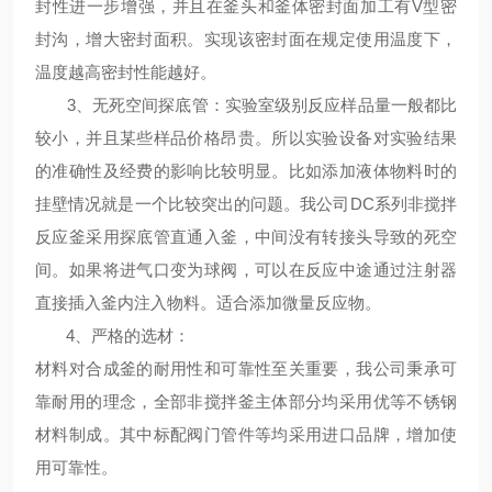
封性进一步增强，并且在釜头和釜体密封面加工有V型密
封沟，增大密封面积。实现该密封面在规定使用温度下，
温度越高密封性能越好。
3、
无死空间探底管
：
实验室级别反应样品量一般都比
较小，并且某些样品价格昂贵。所以实验设备对实验结果
的准确性及经费的影响比较明显。比如添加液体物料时的
挂壁情况就是一个比较突出的问题。我公司DC系列非搅拌
反应釜采用探底管直通入釜，中间没有转接头导致的死空
间。如果将进气口变为球阀，可以在反应中途通过注射器
直接插入釜内注入物料。适合添加微量反应物。
4、
严格的选材
：
材料对合成釜的耐用性和可靠性至关重要，我公司秉承可
靠耐用的理念，全部非搅拌釜主体部分均采用优等不锈钢
材料制成。其中标配阀门管件等均采用进口品牌，增加使
用可靠性。