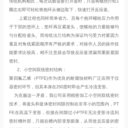
传统机构相比，每次试验需要打开釜时，只需将螺丝拧松1
圈左右即可轻松将抱环从侧边取下，快速打开反应釜。
上紧过程也同样简单省力。且每个抱环螺栓压力作用
于下部的垫环上，垫环再压紧釜头，使螺栓的力量能够均
匀分配给釜头。而传统法兰结构为保证均匀受力对紧固力
量及对角线紧固顺序有严格的要求，对操作人员的操作技
能要求比较高，稍不注意就会导致反应釜泄漏而重新紧固
密封。
2、
小空间双线密封结构
：
聚四氟乙烯（PTFE)作为优良的耐腐蚀材料广泛应用于仪
器密封环节，但其本身在250度时即会产生冷流变形。
为克服这一矛盾，我公司采用精密加工小空间双线密封
技术，将釜头和釜体密封间隙控制在非常小的范围内，PT
FE在高温下变形，但接合间隙过小PTFE无法变形冷流到
密封槽外部，只能在槽内部变形膨胀，从而使反应釜的密