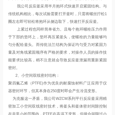
我公司反应釜采用半月抱环式快速开启紧固结构。与
传统机构相比，每次试验需要打开釜时，只需将螺丝拧松1
圈左右即可轻松将抱环从侧边取下，快速打开反应釜。
上紧过程也同样简单省力。且每个抱环螺栓压力作用
于下部的垫环上，垫环再压紧釜头，使螺栓的力量能够均
匀分配给釜头。而传统法兰结构为保证均匀受力对紧固力
量及对角线紧固顺序有严格的要求，对操作人员的操作技
能要求比较高，稍不注意就会导致反应釜泄漏而重新紧固
密封。
2、
小空间双线密封结构
：
聚四氟乙烯（PTFE)作为优良的耐腐蚀材料广泛应用于仪
器密封环节，但其本身在250度时即会产生冷流变形。
为克服这一矛盾，我公司WZCM系列平行反应釜采用精
密加工小空间双线密封技术，将釜头和釜体密封间隙控制
在非常小的范围内，PTFE在高温下变形，但接合间隙过小