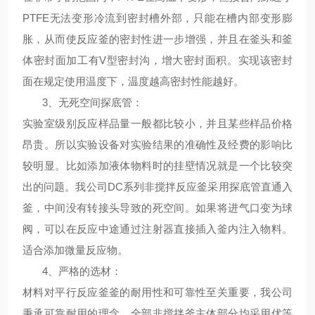
PTFE无法变形冷流到密封槽外部，只能在槽内部变形膨
胀，从而使反应釜的密封性进一步增强，并且在釜头和釜
体密封面加工有V型密封沟，增大密封面积。实现该密封
面在规定使用温度下，温度越高密封性能越好。
3、
无死空间探底管
：
实验室级别反应样品量一般都比较小，并且某些样品价格
昂贵。所以实验设备对实验结果的准确性及经费的影响比
较明显。比如添加液体物料时的挂壁情况就是一个比较突
出的问题。我公司DC系列非搅拌反应釜采用探底管直通入
釜，中间没有转接头导致的死空间。如果将进气口变为球
阀，可以在反应中途通过注射器直接插入釜内注入物料。
适合添加微量反应物。
4、
严格的选材
：
材料对平行反应釜釜的耐用性和可靠性至关重要，我公司
秉承可靠耐用的理念，全部非搅拌釜主体部分均采用优等