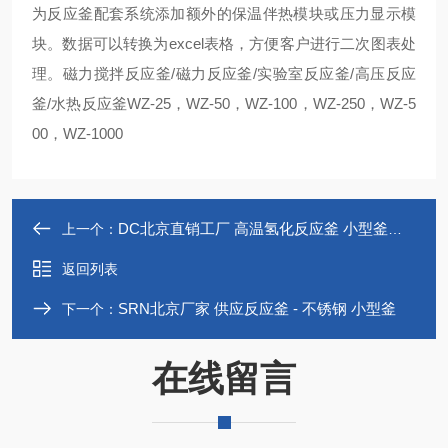
为反应釜配套系统添加额外的保温伴热模块或压力显示模
块。数据可以转换为excel表格，方便客户进行二次图表处
理。磁力搅拌反应釜/磁力反应釜/实验室反应釜/高压反应
釜/水热反应釜WZ-25，WZ-50，WZ-100，WZ-250，WZ-5
00，WZ-1000
DC北京直销工厂 高温氢化反应釜 小型釜反应器
上一个：
返回列表
SRN北京厂家 供应反应釜 - 不锈钢 小型釜
下一个：
在线留言