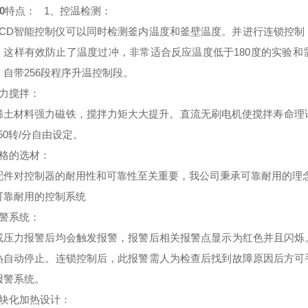
0
特点
：
1、
控温检测
：
LCD智能控制仪可以同时检测釜内温度和釜壁温度。并进行连锁控
。这样有效防止了温度过冲，非常适合反应温度低于180度的实验
。自带256段程序升温控制段。
力搅拌
：
稀土材料强力磁铁，搅拌力矩大大提升。直流无刷电机使搅拌寿命理
750转/分自由设定。
格的选材
：
配件对控制器的耐用性和可靠性至关重要，我公司秉承可靠耐用的理
可靠耐用的控制系统
警系统
：
或压力报警后均会触发报警，报警后相关报警点显示为红色并且闪烁
热自动停止。连锁控制后，此报警需人为检查后找到故障原因后方可
报警系统。
块化加热设计
：