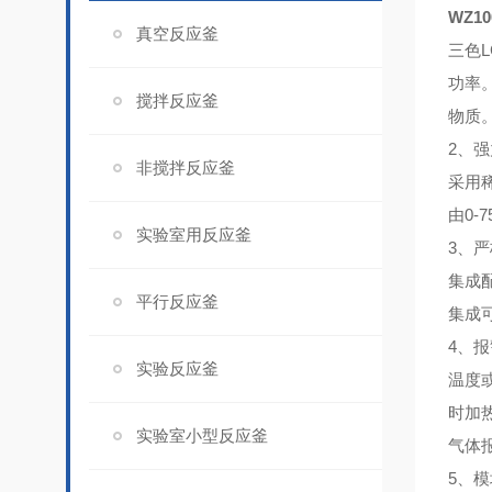
WZ10
真空反应釜
三色
功率
搅拌反应釜
物质
2、
强
非搅拌反应釜
采用
由0-
实验室用反应釜
3、
严
集成
平行反应釜
集成
4、
报
实验反应釜
温度
时加
实验室小型反应釜
气体
5、
模