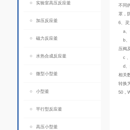
实验室高压反应釜
不同
罩，
加压反应釜
6、
灵
a、
磁力反应釜
b、
压阀
水热合成反应釜
c 
d、
微型小型釜
相关
转换为
小型釜
50，W
平行型反应釜
高压小型釜