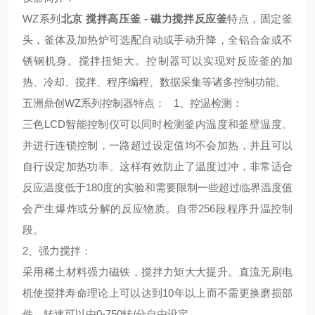
WZ系列
北京 搅拌高压釜 - 磁力搅拌反应釜
特点，固定釜
头，釜体及加热炉可选配自动或手动升降，全铝合金或不
锈钢机身。搅拌扭矩大。控制器可以实现对反应釜的加
热、冷却、搅拌、程序编程、数据采集等诸多控制功能。
五洲鼎创WZ系列控制器特点
：
1、
控温检测
：
三色LCD智能控制仪可以同时检测釜内温度和釜壁温度。
并进行连锁控制，一路超过设定值均不会加热，并且可以
自行设定加热功率。这样有效防止了温度过冲，非常适合
反应温度低于180度的实验和需要限制一些超过临界温度值
会产生爆炸或分解的反应物质。自带256段程序升温控制
段。
2、
强力搅拌
：
采用稀土材料强力磁铁，搅拌力矩大大提升。直流无刷电
机使搅拌寿命理论上可以达到10年以上而不需更换磨损部
件。转速可以由0-750转/分自由设定。