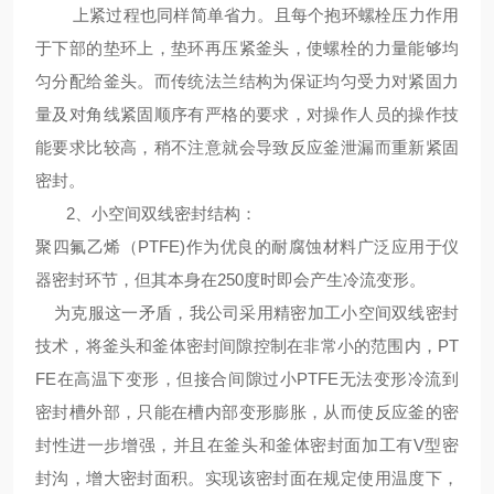
上紧过程也同样简单省力。且每个抱环螺栓压力作用
于下部的垫环上，垫环再压紧釜头，使螺栓的力量能够均
匀分配给釜头。而传统法兰结构为保证均匀受力对紧固力
量及对角线紧固顺序有严格的要求，对操作人员的操作技
能要求比较高，稍不注意就会导致反应釜泄漏而重新紧固
密封。
2、
小空间双线密封结构
：
聚四氟乙烯（PTFE)作为优良的耐腐蚀材料广泛应用于仪
器密封环节，但其本身在250度时即会产生冷流变形。
为克服这一矛盾，我公司采用精密加工小空间双线密封
技术，将釜头和釜体密封间隙控制在非常小的范围内，PT
FE在高温下变形，但接合间隙过小PTFE无法变形冷流到
密封槽外部，只能在槽内部变形膨胀，从而使反应釜的密
封性进一步增强，并且在釜头和釜体密封面加工有V型密
封沟，增大密封面积。实现该密封面在规定使用温度下，