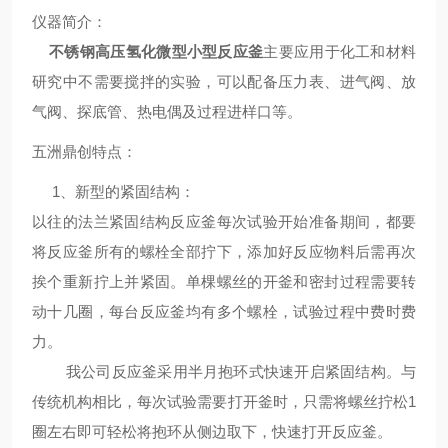
仪器简介
：
不锈钢高压氢化微型小型反应釜
主要应用于化工和材料
研究中不需要搅拌的实验，可以配备压力表、进气阀、放
气阀、探底管、热电偶及过程进样口等。
五洲鼎创
特点
：
1、新型的紧固结构：
以往的法兰紧固结构反应釜每次试验开始准备期间，都要
将反应釜所有的螺栓全部拧下，添加好反应物料后需再次
挨个重新拧上并紧固。单棵螺丝的开釜和密封过程需要转
动十几圈，每台反应釜均有多个螺栓，试验过程中费时费
力。
我公司反应釜采用半月抱环式快速开启紧固结构。与
传统机构相比，每次试验需要打开釜时，只需将螺丝拧松1
圈左右即可轻松将抱环从侧边取下，快速打开反应釜。