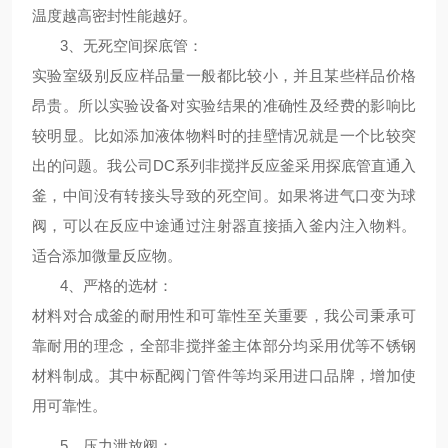
温度越高密封性能越好。
3、
无死空间探底管
：
实验室级别反应样品量一般都比较小，并且某些样品价格
昂贵。所以实验设备对实验结果的准确性及经费的影响比
较明显。比如添加液体物料时的挂壁情况就是一个比较突
出的问题。我公司DC系列非搅拌反应釜采用探底管直通入
釜，中间没有转接头导致的死空间。如果将进气口变为球
阀，可以在反应中途通过注射器直接插入釜内注入物料。
适合添加微量反应物。
4、
严格的选材
：
材料对合成釜的耐用性和可靠性至关重要，我公司秉
承可
靠耐用的理念，全部非搅拌釜主体部分均采用优等不锈钢
材料制成。其中标配阀门管件等均采用进口品牌，增加使
用可靠性。
5、
压力泄放阀
：