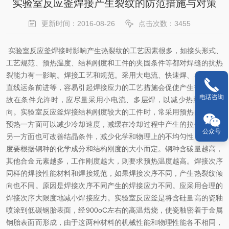
实验室反应釜焊接产生裂纹的防范措施与对策
更新时间：2016-08-26
点击次数：3455
实验室反应釜焊接时影响产生热裂纹的工艺因素很多，如接头形式、
工艺规范、预热温度、结构刚度和工件的夹固条件等都对焊缝的抗热
裂能力有一影响。焊接工艺和规范。采用大电流、快速焊、单层焊、
直线运条前进等，容易引起焊接应力的工艺措施会促使产生热裂纹。
电话咨询
故在条件允许时，应尽量采用小电流、多层焊，以减少热裂纹的倾
向。实验室反应釜焊接结构刚度较大的工件时，常采用预热的方法。
预热一方面可以减少冷却速度，减缓在冷却过程中产生的拉伸应力，
公众号
另一方面也可改善结晶条件，减少化学和物理上的不均匀性。预热温
度要根据钢种的化学成分和结构刚度的大小而定。钢种含碳量越高，
其他合金元素越多，工作刚度越大，则要求预热温度越高。焊接次序
同样的焊接性能材料和焊接规范，如果焊接次序不同，产生热裂纹倾
向也不同。原因是焊接次序不同产生的焊接应力不同。应采用合理的
焊接次序大限度地减小焊接应力。实验室反应釜是将含硅量高的瓷釉
喷涂到低碳钢胎表面，经900oC左右的高温焙烧，使瓷釉密着于金属
钢胎表面而形成，由于这两种材料的机械性能和物理性能各不相同，