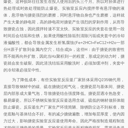
爆瓷。这种损坏往往发生在投入使用后的头三个月。所以对胚体进行
热处理或时效处理能防止爆瓷。实验室反应内搅拌带有悬浮物的液
体，悬浮物与搪瓷强烈的磨擦，同时悬浮物自身也产生磨擦，这样就
产生大量的静电荷，高的静电荷对搪瓷产生强烈的穿刺作用，从而导
致搪瓷点蚀，因此搅拌转速不宜太快。实验室反应的夹套在使用一段
时间后会结垢和生锈，如果使用酸性除垢剂清除污垢或夹套中的冷却
液偏酸性，都会导致金属发生析氢腐蚀(Fe+2HCI=FeC12+H2o一部
分H原子扩散到金属内空穴，结合成}b，这些H：由于搪瓷的致密性
而不能再向外扩散，因此当Hz聚积到一的程度，形成定的动力时，搪
瓷就会发生破裂。因此清洗结垢采用酸洗时，必须加缓冲剂，夹套中
的冷却液必须呈中性。
为了降低成本，有些实验室反应釜厂家胚体采用Q235钢代用，
直接导致钢材中的碳、硫在搪烧过程气化，使搪瓷层与基体间、搪瓷
层内部形成大量气泡，导致搪瓷结合强度降低。搪瓷层遇冷热急变，
极易爆瓷。所以不锈钢实验室反应釜选用含碳、硫低的钢材做胚体能
防止爆瓷。反应釜生产厂家生产环境简陋、除锈防尘达不到标准，致
使底釉与基体结合不好。有的减少搪烧遍数，增加每层厚度，使内因
力过大，影响搪瓷实验室反应釜使用寿命。因此严格按制造规程制造
才能保证搪瓷釜的质量。实验室反应釜大面积搪瓷损坏，需将设备送