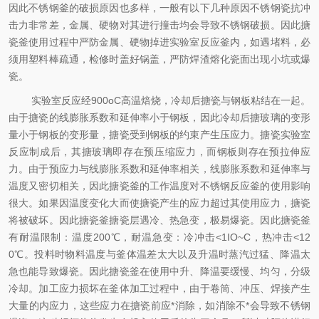
因此不锈钢釜的破损原因也多样，一般有以下几种原因不锈钢瓷抗冲
击力非常差，金属、硬物对其进行撞击均会导致不锈钢破损。因此搪
瓷釜使用过程中严防金属、硬物掉进实验室反应釜内，如遇堵料，必
须用塑料棒疏通，检修时盖好锅盖，严防焊渣熔化瓷面出现小坑或爆
瓷。
实验室反应经900oC高温焙烧，冷却后搪瓷与钢板粘结在一起。
由于搪瓷的线膨胀系数和延伸率小于钢板，因此冷却后搪玻璃的变形
量小于钢板的变形量，搪瓷受到钢板的约束产生压应力。搪瓷实验室
反应制成后，其搪玻璃即存在预压缩应力，而钢板则存在预拉伸应
力。由于预应力与线膨胀系数和延伸率相关，线膨胀系数和延伸率与
温度又密切相关，因此搪瓷釜的工作温度对不锈钢反应釜的使用影响
很大。如果因温度变化大而使搪瓷产生的应力超过其使用应力，搪瓷
将被破坏。因此搪瓷釜搪瓷层遇冷、热急变，极易爆瓷。因此搪瓷釜
有耐温限制：温度200℃，耐温急变：冷冲击<1IO~C，热冲击<12
0℃。投料时物料温度与釜体温差太大以及升温时蒸汽过猛、降温太
急也能导致爆瓷。因此搪瓷釜在使用中升、降温要缓慢、均匀，分级
冷却。加工应力损坏在釜体加工过程中，由于卷筒、冲压、焊接产生
大量的内应力，这些应力在搪瓷前应*消除，如消除不*会导致不锈钢