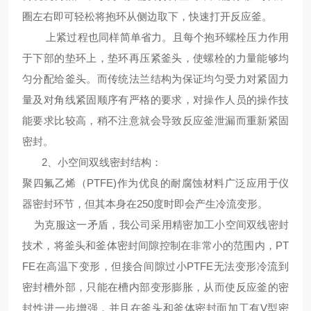
圈左右即可轻松将抱环从侧边取下，快速打开反应釜。
上紧过程也同样简单省力。且每个抱环螺栓压力作用
于下部的垫环上，垫环再压紧釜头，使螺栓的力量能够均
匀分配给釜头。而传统法兰结构为保证均匀受力对紧固力
量及对角线紧固顺序有严格的要求，对操作人员的操作技
能要求比较高，稍不注意就会导致反应釜泄漏而重新紧固
密封。
2、
小空间双线密封结构
：
聚四氟乙烯（PTFE)作为优良的耐腐蚀材料广泛应用于仪
器密封环节，但其本身在250度时即会产生冷流变形。
为克服这一矛盾，我公司采用精密加工小空间双线密封
技术，将釜头和釜体密封间隙控制在非常小的范围内，PT
FE在高温下变形，但接合间隙过小PTFE无法变形冷流到
密封槽外部，只能在槽内部变形膨胀，从而使反应釜的密
封性进一步增强，并且在釜头和釜体密封面加工有V型密