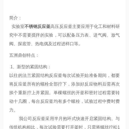
简介
：
实验室
不锈钢反应釜
高压反应釜
主要应用于化工和材料研
究中不需要搅拌的实验，可以配备压力表、进气阀、放气
阀、探底管、热电偶及过程进样口等。
五洲鼎创
特点
：
1、新型的紧固结构：
以往的法兰紧固结构反应釜每次试验开始准备期间，都要
将反应釜所有的螺栓全部拧下，添加好反应物料后需再次
挨个重新拧上并紧固。单棵螺丝的开釜和密封过程需要转
动十几圈，每台反应釜均有多个螺栓，试验过程中费时费
力。
我公司反应釜采用半月抱环式快速开启紧固结构。与
传统机构相比，每次试验需要打开釜时，只需将螺丝拧松1