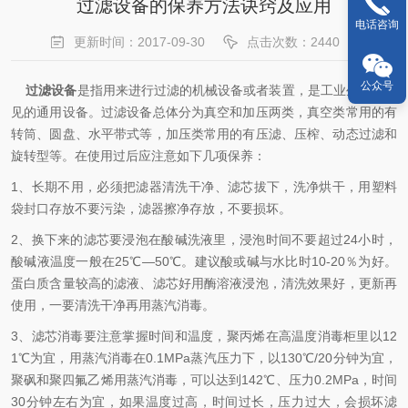
过滤设备的保养方法诀窍及应用
电话咨询
更新时间：2017-09-30
点击次数：2440
公众号
过滤设备
是指用来进行过滤的机械设备或者装置，是工业生产中常
见的通用设备。过滤设备总体分为真空和加压两类，真空类常用的有
转筒、圆盘、水平带式等，加压类常用的有压滤、压榨、动态过滤和
旋转型等。在使用过后应注意如下几项保养：
1、长期不用，必须把滤器清洗干净、滤芯拔下，洗净烘干，用塑料
袋封口存放不要污染，滤器擦净存放，不要损坏。
2、换下来的滤芯要浸泡在酸碱洗液里，浸泡时间不要超过24小时，
酸碱液温度一般在25℃—50℃。建议酸或碱与水比时10-20％为好。
蛋白质含量较高的滤液、滤芯好用酶溶液浸泡，清洗效果好，更新再
使用，一要清洗干净再用蒸汽消毒。
3、滤芯消毒要注意掌握时间和温度，聚丙烯在高温度消毒柜里以12
1℃为宜，用蒸汽消毒在0.1MPa蒸汽压力下，以130℃/20分钟为宜，
聚砜和聚四氟乙烯用蒸汽消毒，可以达到142℃、压力0.2MPa，时间
30分钟左右为宜，如果温度过高，时间过长，压力过大，会损坏滤