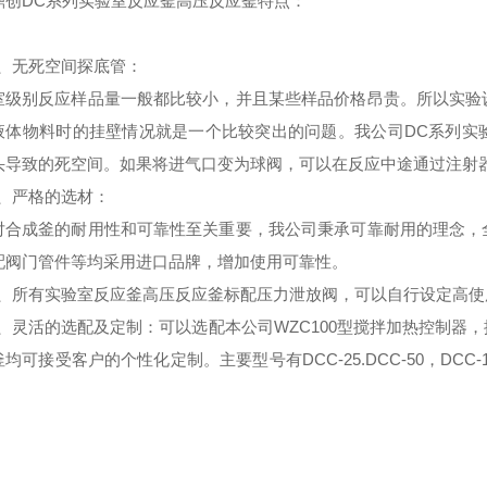
鼎创DC系列
实验室反应釜高压反应釜
特点
：
、
无死空间探底管
：
室级别反应样品量一般都比较小，并且某些样品价格昂贵。所以实验
液体物料时的挂壁情况就是一个比较突出的问题。我公司DC系列
实
头导致的死空间。如果将进气口变为球阀，可以在反应中途通过注射
、
严格的选材
：
对合成釜的耐用性和可靠性至关重要，我公司秉承可靠耐用的理念，
配阀门管件等均采用进口品牌，增加使用可靠性。
、
所有
实验室反应釜高压反应釜
标配压力泄放阀，可以自行设定高使
、
灵活的选配及定制
：可以选配本公司WZC100型搅拌加热控制器
均可接受客户的个性化定制。主要型号有DCC-25.DCC-50，DCC-100，
。