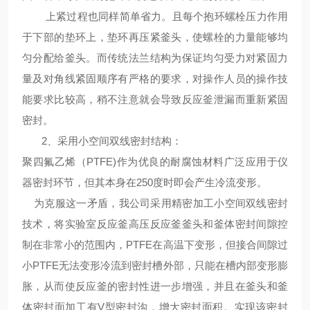
上紧过程也同样简单省力。且每个抱环螺栓压力作用
于下部的垫环上，垫环再压紧釜头，使螺栓的力量能够均
匀分配给釜头。而传统法兰结构为保证均匀受力对紧固力
量及对角线紧固顺序有严格的要求，对操作人员的操作技
能要求比较高，稍不注意就会导致反应釜泄漏而重新紧固
密封。
2、
采用
小空间双线密封结构
：
聚四氟乙烯（PTFE)作为优良的耐腐蚀材料广泛应用于仪
器密封环节，但其本身在250度时即会产生冷流变形。
为克服这一矛盾，我公司采用精密加工小空间双线密封
技术，将
实验室反应釜高压反应釜
釜头和釜体密封间隙控
制在非常小的范围内，PTFE在高温下变形，但接合间隙过
小PTFE无法变形冷流到密封槽外部，只能在槽内部变形膨
胀，从而使反应釜的密封性进一步增强，并且在釜头和釜
体密封面加工有V型密封沟，增大密封面积。实现该密封