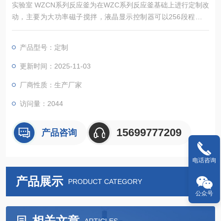
实验室 WZCN系列反应釜为在WZC系列反应釜基础上进行定制改
动，主要为大功率磁子搅拌，液晶显示控制器可以256段程序控
温，釜内和釜壁双温控，加热功率0%-100%自行可调节。全不锈
钢和铝合金氧化耐腐蚀机身。高压反应釜主要应用于化工和材料
产品型号：定制
研究中需要搅拌的实验，可以配备压力表、进气阀、放气阀、探
底管、热电偶及过程进样口等。
更新时间：2025-11-03
厂商性质：生产厂家
访问量：2044
15699777209
产品咨询
电话咨询
产品展示
PRODUCT CATEGORY
公众号
相关文章